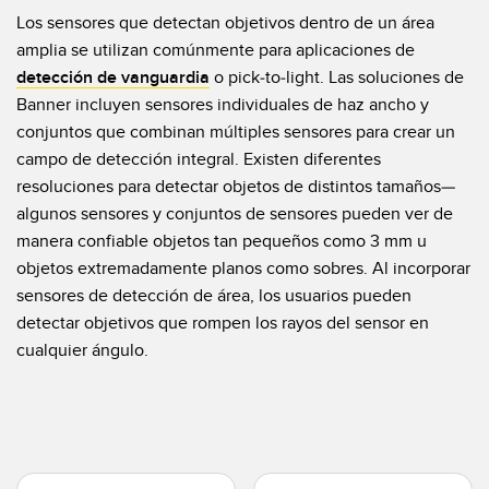
Pick-to Light Sensors
Comunicaciones de Fábrica
Los sensores que detectan objetivos dentro de un área
amplia se utilizan comúnmente para aplicaciones de
Sensores de Temperatura
detección de vanguardia
o pick-to-light. Las soluciones de
Matrices de Detección y Sensores de Haz Ancho
Banner incluyen sensores individuales de haz ancho y
ENLACES RELACIONADOS
conjuntos que combinan múltiples sensores para crear un
Sensores de Monitoreo de Condiciones
IO-Link
campo de detección integral. Existen diferentes
Wireless Condition Monitoring Sensors
resoluciones para detectar objetos de distintos tamaños—
Lavado a Presión
algunos sensores y conjuntos de sensores pueden ver de
Sensor de Vibración
manera confiable objetos tan pequeños como 3 mm u
objetos extremadamente planos como sobres. Al incorporar
sensores de detección de área, los usuarios pueden
ACCESORIOS
detectar objetivos que rompen los rayos del sensor en
cualquier ángulo.
ACCESORIOS
Convertidores
Set de Cables