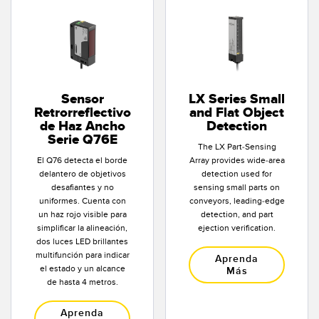
SOFTWARE
Banner Measurement Sensor Software
Software de Configuración para Sensor GUI
Sensor
LX Series Small
TECNOLOGÍA
Retrorreflectivo
and Flat Object
de Haz Ancho
Detection
Serie Q76E
Sensors with IO-Link
The LX Part-Sensing
El Q76 detecta el borde
Array provides wide-area
delantero de objetivos
detection used for
desafiantes y no
sensing small parts on
uniformes. Cuenta con
conveyors, leading-edge
un haz rojo visible para
detection, and part
simplificar la alineación,
ejection verification.
dos luces LED brillantes
multifunción para indicar
Aprenda
el estado y un alcance
Más
de hasta 4 metros.
Aprenda