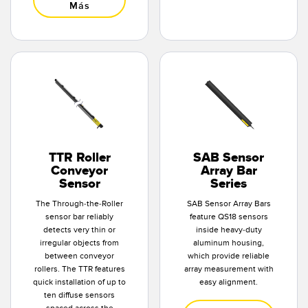
Más
TTR Roller
SAB Sensor
Conveyor
Array Bar
Sensor
Series
The Through-the-Roller
SAB Sensor Array Bars
sensor bar reliably
feature QS18 sensors
detects very thin or
inside heavy-duty
irregular objects from
aluminum housing,
between conveyor
which provide reliable
rollers. The TTR features
array measurement with
quick installation of up to
easy alignment.
ten diffuse sensors
spaced across the