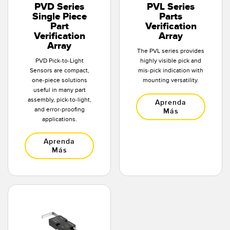
PVD Series
PVL Series
Single Piece
Parts
Part
Verification
Verification
Array
Array
The PVL series provides
PVD Pick-to-Light
highly visible pick and
Sensors are compact,
mis-pick indication with
one-piece solutions
mounting versatility.
useful in many part
assembly, pick-to-light,
Aprenda
and error-proofing
Más
applications.
Aprenda
Más