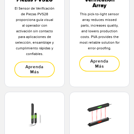
Array
El Sensor de Verificación
de Piezas PVS28
This pick-to-light sensor
proporciona guía visual
array reduces missed
al operador con
parts, increases quality,
activación sin contacto
and lowers production
para aplicaciones de
costs. PVA provides the
selección, ensamblaje y
most reliable solution for
cumplimiento rápidas y
error-proofing.
confiables.
Aprenda
Más
Aprenda
Más