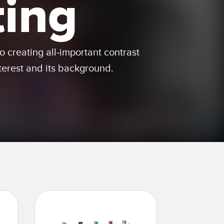
ting
ondition
Sensor de Vibración
 Sensors
to creating all-important contrast
TECNOLOGÍA
terest and its background.
Software
Sensors with IO-Link
ra