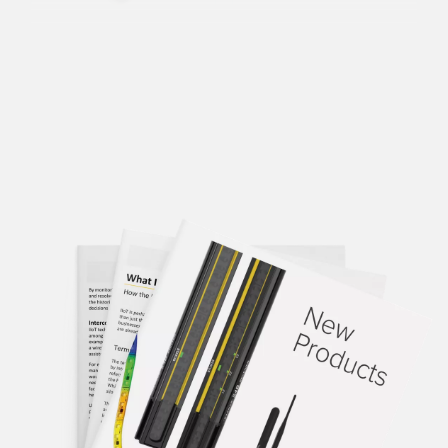
14 JAN 2026
14 JAN 2026
High-
M12 Double-
Performance
Ended
TPU Cordsets
Cordsets
with
Stainless
Learn
Steel
More
Coupling
Nuts
Learn
More