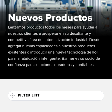
SENSORES
IIOT Y LA FÁBRICA
INTELIGENTE
Nuevos Productos
Sensores Fotoeléctricos
Call for Parts, Service, or Pallet Pickup
Medición de Distancia Láser
Lanzamos productos todos los meses para ayudar a
Leading Edge Detection
nuestros clientes a prosperar en su desafiante y
Cortinas de Medición
competitiva área de automatización industrial. Desde
Machine Monitoring/Overall Equipment Effectiveness
Tiempo de Vuelo
agregar nuevas capacidades a nuestros productos
Monitoreo de Condiciones: Mantenimiento Predictivo y
existentes o introducir una nueva tecnología de IIoT
Sensores de Radar
Preventivo
para la fabricación inteligente, Banner es su socio de
confianza para soluciones duraderas y confiables.
Sensores Ultrasónicos
Eficiencia General de Los Equipos (OEE)
Amplificadores de Fibra Óptica
Mantenimiento Predictivo
Fiber Optics
Mantenimiento Predictivo
Slot and Label Sensors
Monitoreo Remoto
FILTER LIST
Sensores de Marca de Registro, Color y Luminiscencia
Monitoreo de Nivel en Tanque