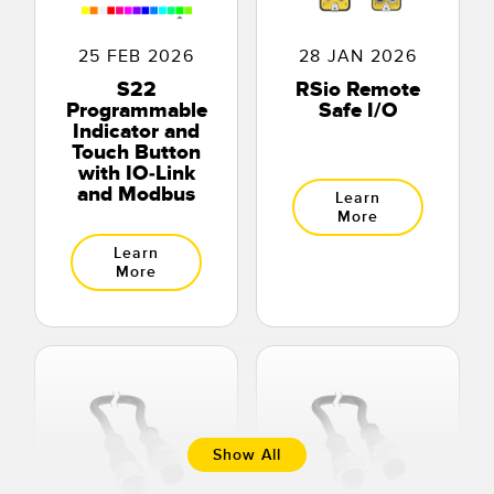
25 FEB 2026
28 JAN 2026
S22
RSio Remote
Programmable
Safe I/O
Indicator and
Touch Button
with IO-Link
and Modbus
Learn
More
Learn
More
Show All