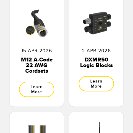
SOFTWARE
Banner Measurement Sensor Software
Software de Configuración para Sensor GUI
TECNOLOGÍA
15 APR 2026
2 APR 2026
M12 A-Code
DXMR50
Sensors with IO-Link
22 AWG
Logic Blocks
Cordsets
Learn
More
Learn
More