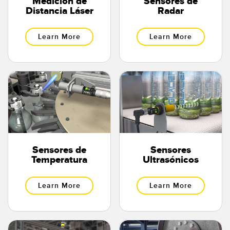
Medición de
Sensores de
SOFTWARE
Distancia Láser
Radar
Banner Measurement Sensor Software
Learn More
Learn More
Software de Configuración para Sensor GUI
TECNOLOGÍA
Sensors with IO-Link
Sensores de
Sensores
Temperatura
Ultrasónicos
Learn More
Learn More