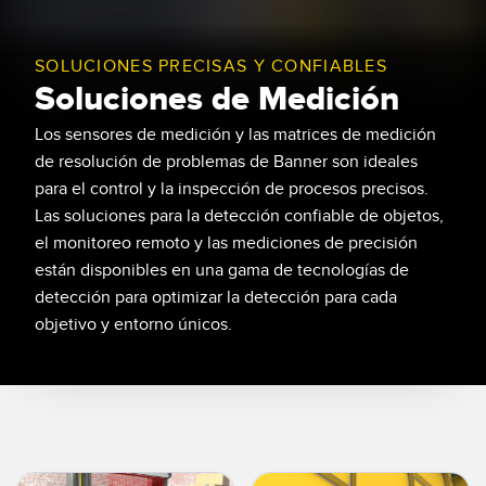
SENSORES
IIOT Y LA FÁBRICA
INTELIGENTE
SOLUCIONES PRECISAS Y CONFIABLES
Sensores Fotoeléctricos
Soluciones de Medición
Call for Parts, Service, or Pallet Pickup
Medición de Distancia Láser
Los sensores de medición y las matrices de medición
Leading Edge Detection
Cortinas de Medición
de resolución de problemas de Banner son ideales
Machine Monitoring/Overall Equipment Effectiveness
para el control y la inspección de procesos precisos.
Tiempo de Vuelo
Las soluciones para la detección confiable de objetos,
Monitoreo de Condiciones: Mantenimiento Predictivo y
Sensores de Radar
el monitoreo remoto y las mediciones de precisión
Preventivo
están disponibles en una gama de tecnologías de
Sensores Ultrasónicos
Eficiencia General de Los Equipos (OEE)
detección para optimizar la detección para cada
objetivo y entorno únicos.
Amplificadores de Fibra Óptica
Mantenimiento Predictivo
Fiber Optics
Mantenimiento Predictivo
Slot and Label Sensors
Monitoreo Remoto
Sensores de Marca de Registro, Color y Luminiscencia
Monitoreo de Nivel en Tanque