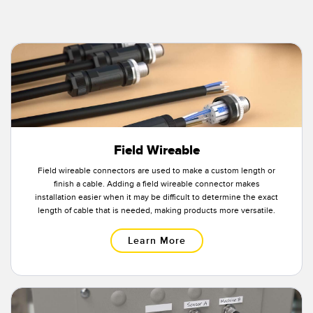
Pick-to Light Sensors
Comunicaciones de Fábrica
Sensores de Temperatura
Matrices de Detección y Sensores de Haz Ancho
ENLACES RELACIONADOS
Sensores de Monitoreo de Condiciones
IO-Link
Wireless Condition Monitoring Sensors
Lavado a Presión
Sensor de Vibración
Field Wireable
Field wireable connectors are used to make a custom length or
finish a cable. Adding a field wireable connector makes
installation easier when it may be difficult to determine the exact
ACCESORIOS
length of cable that is needed, making products more versatile.
ACCESORIOS
Learn More
Convertidores
Set de Cables