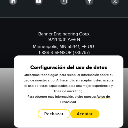
Banner Engineering Corp.
9714 10th Ave N
Minneapolis, MN 55441, EE.UU.
1-888-3-SENSOR (736767)
Configuración del uso de datos
Utilizamos tecnologías para recopilar información sobre su
uso de nuestro sitio. Al hacer clic en aceptar, usted acepta
el uso de estas capacidades para una mejor experiencia y
fines de marketing.
Para obtener más información, visite nuestra
Aviso de
Privacidad
.
Rechazar
Aceptar