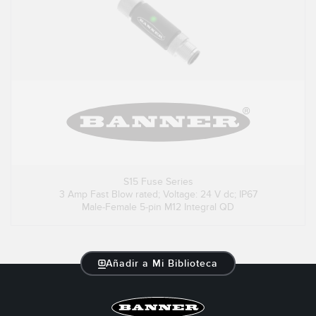
S15 Fuse Series
3 Amp Fast Blow rated; Voltage: 24 V dc; IP67
Male-Female 5-pin M12 Integral QD
Añadir a Mi Biblioteca