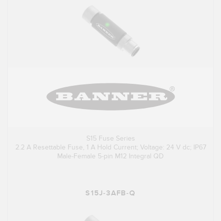
S15 Fuse Series
2.2 A Resettable Fuse, 1 A Hold Current; Voltage: 24 V dc; IP67
Male-Female 5-pin M12 Integral QD
S15J-3AFB-Q