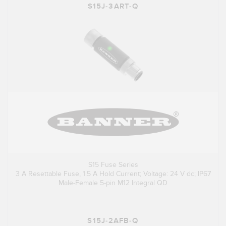
S15J-3ART-Q
S15 Fuse Series
3 A Resettable Fuse, 1.5 A Hold Current; Voltage: 24 V dc; IP67
Male-Female 5-pin M12 Integral QD
S15J-2AFB-Q