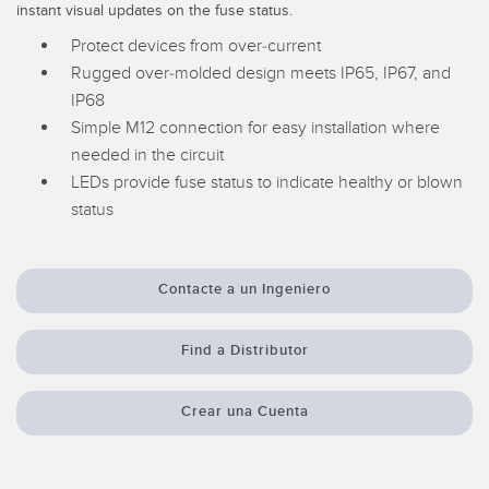
Pick-to Light Sensors
instant visual updates on the fuse status.
Comunicaciones de Fábrica
Protect devices from over-current
Sensores de Temperatura
Rugged over-molded design meets IP65, IP67, and
Matrices de Detección y Sensores de Haz Ancho
IP68
ENLACES RELACIONADOS
Simple M12 connection for easy installation where
Sensores de Monitoreo de Condiciones
needed in the circuit
IO-Link
Wireless Condition Monitoring Sensors
LEDs provide fuse status to indicate healthy or blown
Lavado a Presión
status
Sensor de Vibración
Contacte a un Ingeniero
ACCESORIOS
Find a Distributor
ACCESORIOS
Convertidores
Crear una Cuenta
Set de Cables