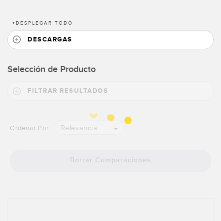
SOFTWARE
+
DESPLEGAR TODO
Banner Measurement Sensor Software
DESCARGAS
Software de Configuración para Sensor GUI
Selección de Producto
TECNOLOGÍA
FILTRAR RESULTADOS
Sensors with IO-Link
Relevancia
Ordenar Por::
Borrar Comparaciones