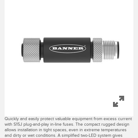
SENSORES
IIOT Y LA FÁBRICA
INTELIGENTE
Sensores Fotoeléctricos
Call for Parts, Service, or Pallet Pickup
Medición de Distancia Láser
Leading Edge Detection
Cortinas de Medición
Machine Monitoring/Overall Equipment Effectiveness
Tiempo de Vuelo
Monitoreo de Condiciones: Mantenimiento Predictivo y
Sensores de Radar
Preventivo
Sensores Ultrasónicos
Eficiencia General de Los Equipos (OEE)
Amplificadores de Fibra Óptica
Mantenimiento Predictivo
Fiber Optics
Mantenimiento Predictivo
Slot and Label Sensors
Monitoreo Remoto
Quickly and easily protect valuable equipment from excess current
with S15J plug-and-play in-line fuses. The compact rugged design
Sensores de Marca de Registro, Color y Luminiscencia
Monitoreo de Nivel en Tanque
allows installation in tight spaces, even in extreme temperatures
and dirty or wet conditions. A simplified two-LED system gives