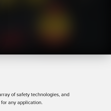
ondition
Sensor de Vibración
 Sensors
TECNOLOGÍA
Software
Sensors with IO-Link
ra
rray of safety technologies, and
 for any application.