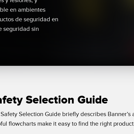
s y lesiones, y
es de Detección y
Sensores de Monitoreo de
Wireless C
able en ambientes
es de Haz Ancho
Condiciones
Monitoring
ductos de seguridad en
ACES RELACIONADOS
e seguridad sin
k
ESORIOS
SOFTWARE
 a Presión
ESORIOS
Banner Measurement Sensor 
Software de Configuración pa
tidores
Sensor GUI
 Cables
fety Selection Guide
Safety Selection Guide briefly describes Banner’s a
ful flowcharts make it easy to find the right product