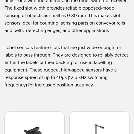
arms—one with the emitter and the other with the receiver.
Pick-to Light Sensors
Comunicaciones de Fábrica
The fixed slot width provides reliable opposed-mode
Sensores de Temperatura
sensing of objects as small as 0.30 mm. This makes slot
sensors ideal for counting, sensing parts on conveyor rails
Matrices de Detección y Sensores de Haz Ancho
ENLACES RELACIONADOS
and belts, detecting edges, and other applications.
Sensores de Monitoreo de Condiciones
IO-Link
Label sensors feature slots that are just wide enough for
Wireless Condition Monitoring Sensors
Lavado a Presión
labels to pass through. They are designed to reliably detect
Sensor de Vibración
either the labels or their backing for use in labelling
equipment. These rugged, high-speed sensors have a
response speed of up to 40µs (12.5 kHz switching
frequency) for increased position accuracy.
ACCESORIOS
ACCESORIOS
Convertidores
Set de Cables