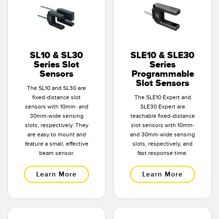
SL10 & SL30
SLE10 & SLE30
Series Slot
Series
Sensors
Programmable
Slot Sensors
The SL10 and SL30 are
fixed-distance slot
The SLE10 Expert and
sensors with 10mm- and
SLE30 Expert are
30mm-wide sensing
teachable fixed-distance
slots, respectively. They
slot sensors with 10mm-
are easy to mount and
and 30mm-wide sensing
feature a small, effective
slots, respectively, and
beam sensor.
fast response time.
Learn More
Learn More