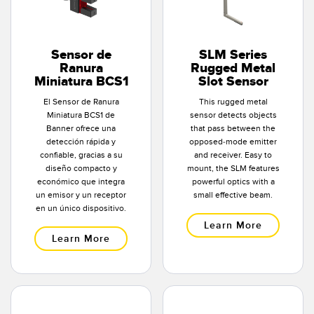
SOFTWARE
Banner Measurement Sensor Software
Sensor de
SLM Series
Ranura
Rugged Metal
Software de Configuración para Sensor GUI
Miniatura BCS1
Slot Sensor
El Sensor de Ranura
This rugged metal
TECNOLOGÍA
Miniatura BCS1 de
sensor detects objects
Banner ofrece una
that pass between the
Sensors with IO-Link
detección rápida y
opposed-mode emitter
confiable, gracias a su
and receiver. Easy to
diseño compacto y
mount, the SLM features
económico que integra
powerful optics with a
un emisor y un receptor
small effective beam.
en un único dispositivo.
Learn More
Learn More