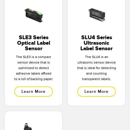
SLE3 Series
SLU4 Series
Optical Label
Ultrasonic
Sensor
Label Sensor
The SLE3 is a compact
The SLU4 is an
sensor device that is
ultrasonic sensor device
optimized to detect
that is ideal for detecting
adhesive labels affixed
and counting
to a roll of backing paper.
transparent labels.
Learn More
Learn More