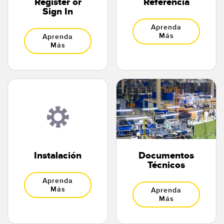
Register or
Referencia
Sign In
Aprenda
Más
Aprenda
Más
Instalación
Documentos
Técnicos
Aprenda
Más
Aprenda
Más