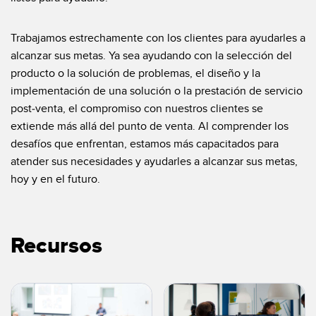
SOFTWARE
Trabajamos estrechamente con los clientes para ayudarles a
Banner Measurement Sensor Software
alcanzar sus metas. Ya sea ayudando con la selección del
Software de Configuración para Sensor GUI
producto o la solución de problemas, el diseño y la
implementación de una solución o la prestación de servicio
post-venta, el compromiso con nuestros clientes se
TECNOLOGÍA
extiende más allá del punto de venta. Al comprender los
Sensors with IO-Link
desafíos que enfrentan, estamos más capacitados para
atender sus necesidades y ayudarles a alcanzar sus metas,
hoy y en el futuro.
Recursos