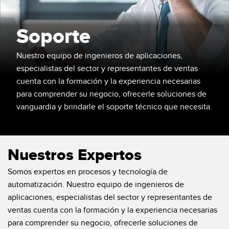
SENSORES
IIOT Y LA FÁBRICA
INTELIGENTE
Soporte
Sensores Fotoeléctricos
Call for Parts, Service, or Pallet Pickup
Medición de Distancia Láser
Nuestro equipo de ingenieros de aplicaciones,
Leading Edge Detection
especialistas del sector y representantes de ventas
Cortinas de Medición
cuenta con la formación y la experiencia necesarias
Machine Monitoring/Overall Equipment Effectiveness
Tiempo de Vuelo
para comprender su negocio, ofrecerle soluciones de
Monitoreo de Condiciones: Mantenimiento Predictivo y
vanguardia y brindarle el soporte técnico que necesita.
Sensores de Radar
Preventivo
Sensores Ultrasónicos
Eficiencia General de Los Equipos (OEE)
Nuestros Expertos
Amplificadores de Fibra Óptica
Mantenimiento Predictivo
Somos expertos en procesos y tecnología de
Fiber Optics
Mantenimiento Predictivo
automatización. Nuestro equipo de ingenieros de
Slot and Label Sensors
Monitoreo Remoto
aplicaciones, especialistas del sector y representantes de
ventas cuenta con la formación y la experiencia necesarias
Sensores de Marca de Registro, Color y Luminiscencia
Monitoreo de Nivel en Tanque
para comprender su negocio, ofrecerle soluciones de