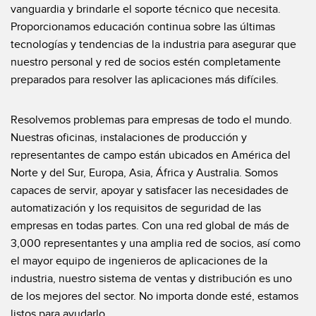
Pick-to Light Sensors
Comunicaciones de Fábrica
vanguardia y brindarle el soporte técnico que necesita.
Proporcionamos educación continua sobre las últimas
Sensores de Temperatura
tecnologías y tendencias de la industria para asegurar que
Matrices de Detección y Sensores de Haz Ancho
nuestro personal y red de socios estén completamente
ENLACES RELACIONADOS
preparados para resolver las aplicaciones más difíciles.
Sensores de Monitoreo de Condiciones
IO-Link
Wireless Condition Monitoring Sensors
Resolvemos problemas para empresas de todo el mundo.
Lavado a Presión
Nuestras oficinas, instalaciones de producción y
Sensor de Vibración
representantes de campo están ubicados en América del
Norte y del Sur, Europa, Asia, África y Australia. Somos
capaces de servir, apoyar y satisfacer las necesidades de
ACCESORIOS
automatización y los requisitos de seguridad de las
empresas en todas partes. Con una red global de más de
ACCESORIOS
3,000 representantes y una amplia red de socios, así como
Convertidores
el mayor equipo de ingenieros de aplicaciones de la
industria, nuestro sistema de ventas y distribución es uno
Set de Cables
de los mejores del sector. No importa donde esté, estamos
listos para ayudarlo.