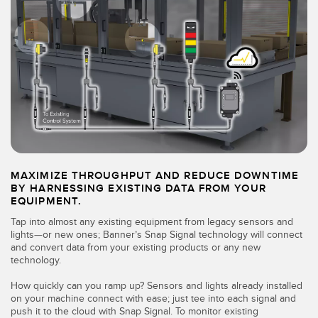
SENSORES
IIOT Y LA FÁBRICA
INTELIGENTE
Sensores Fotoeléctricos
Call for Parts, Service, or Pallet Pickup
Medición de Distancia Láser
Leading Edge Detection
Cortinas de Medición
Machine Monitoring/Overall Equipment Effectiveness
Tiempo de Vuelo
Monitoreo de Condiciones: Mantenimiento Predictivo y
Sensores de Radar
Preventivo
MAXIMIZE THROUGHPUT AND REDUCE DOWNTIME
Sensores Ultrasónicos
Eficiencia General de Los Equipos (OEE)
BY HARNESSING EXISTING DATA FROM YOUR
EQUIPMENT.
Amplificadores de Fibra Óptica
Mantenimiento Predictivo
Tap into almost any existing equipment from legacy sensors and
lights—or new ones; Banner’s Snap Signal technology will connect
Fiber Optics
Mantenimiento Predictivo
and convert data from your existing products or any new
technology.
Slot and Label Sensors
Monitoreo Remoto
How quickly can you ramp up? Sensors and lights already installed
Sensores de Marca de Registro, Color y Luminiscencia
Monitoreo de Nivel en Tanque
on your machine connect with ease; just tee into each signal and
push it to the cloud with Snap Signal. To monitor existing