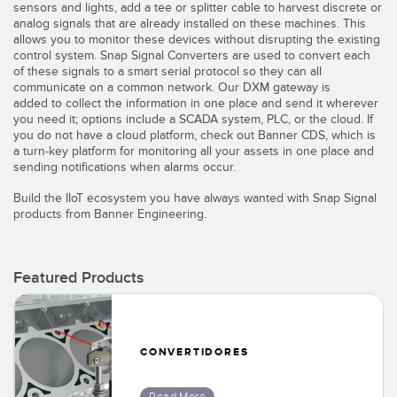
Pick-to Light Sensors
sensors and lights, add a tee or splitter cable to harvest discrete or
Comunicaciones de Fábrica
analog signals that are already installed on these machines. This
Sensores de Temperatura
allows you to monitor these devices without disrupting the existing
control system. Snap Signal Converters are used to convert each
of these signals to a smart serial protocol so they can all
Matrices de Detección y Sensores de Haz Ancho
ENLACES RELACIONADOS
communicate on a common network. Our DXM gateway is
added to collect the information in one place and send it wherever
Sensores de Monitoreo de Condiciones
you need it; options include a SCADA system, PLC, or the cloud. If
IO-Link
you do not have a cloud platform, check out Banner CDS, which is
Wireless Condition Monitoring Sensors
a turn-key platform for monitoring all your assets in one place and
Lavado a Presión
sending notifications when alarms occur.
Sensor de Vibración
Build the IIoT ecosystem you have always wanted with Snap Signal
products from Banner Engineering.
ACCESORIOS
Featured Products
ACCESORIOS
Convertidores
CONVERTIDORES
Set de Cables