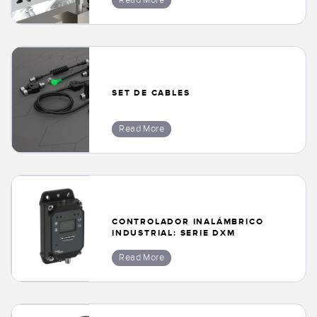
Read More
SOFTWARE
Banner Measurement Sensor Software
Software de Configuración para Sensor GUI
SET DE CABLES
TECNOLOGÍA
Read More
Sensors with IO-Link
CONTROLADOR INALÁMBRICO
INDUSTRIAL: SERIE DXM
Read More