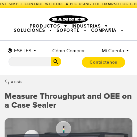
VE SIMPLE CONTROL WITHOUT A PLC USING THE DXMR50 LOGIC B
PRODUCTOS
INDUSTRIAS
SOLUCIONES
SOPORTE
COMPAÑÍA
ESP | ES
Cómo Comprar
Mi Cuenta
SENSORES
IIOT Y LA FÁBRICA INTELIGENTE
SOLUCIONES DE MEDICIÓN
ILUMINACIÓN E INDICACIÓN
SENSORES INTELIGENTES
Contáctenos
SEGURIDAD EN MÁQUINA
PROTECCIÓN DE MÁQUINA
INALÁMBRICO INDUSTRIAL
SEGUIMIENTO Y LOCALIZACIÓN
BARCODE & VISION
PICK-TO-LIGHT
E/S REMOTAS
ATRÁS
CONNECTIVITY
ILUMINACIÓN INDUSTRIAL
MONITORING SOLUTIONS
INDICACIÓN DE ESTADO
Measure Throughput and OEE on
MEDICIÓN E INSPECCIÓN
a Case Sealer
NUEVOS PRODUCTOS
SNAP SIGNAL
CONTROL DE CALIDAD
ACCESORIOS
DETECCIÓN DE VEHÍCULOS
SOFTWARE PARA PRODUCTOS BANNER
PREDICTIVE MAINTENANCE
TECHNOLOGIES
RADAR APPLICATIONS