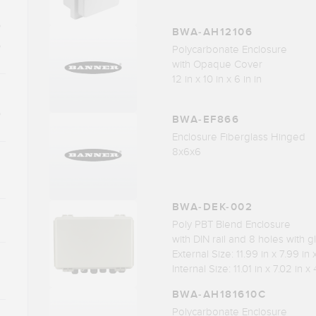
)
BWA-AH12106
)
Polycarbonate Enclosure
with Opaque Cover
12 in x 10 in x 6 in in
)
BWA-EF866
Enclosure Fiberglass Hinged
8x6x6
BWA-DEK-002
Poly PBT Blend Enclosure
with DIN rail and 8 holes with 
External Size: 11.99 in x 7.99 in 
Internal Size: 11.01 in x 7.02 in x 
BWA-AH181610C
Polycarbonate Enclosure