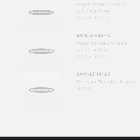
Polycarbonate Enclosure
with Clear Cover
6 in x 6 in x 4 in
BWA-AH864C
Polycarbonate Enclosure
with Clear Cover
8 in x 6 in x 4 in
BWA-EF14128
Enclosure Fiberglass Hinged
14x12x8