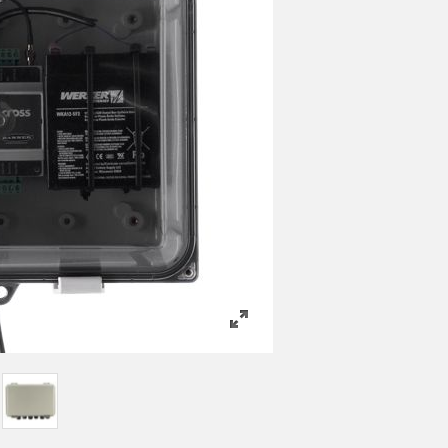
es de Detección y
Sensores de Monitoreo de
Wireless C
es de Haz Ancho
Condiciones
Monitoring
ACES RELACIONADOS
k
ESORIOS
SOFTWARE
 a Presión
ESORIOS
Banner Measurement Sensor 
Software de Configuración pa
tidores
Sensor GUI
 Cables