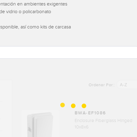
mentación en ambientes exigentes
de vidrio o policarbonato
ponible, así como kits de carcasa
A-Z
Ordenar Por::
BWA-EF1086
)
Enclosure Fiberglass Hinged
10x8x6