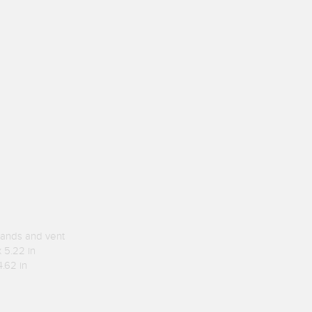
glands and vent
x 5.22 in
4.62 in