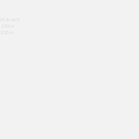
nds & vent
 3.94 in
 3.35 in