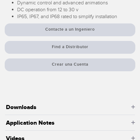
Pick-to Light Sensors
Dynamic control and advanced animations
Comunicaciones de Fábrica
DC operation from 12 to 30 v
Sensores de Temperatura
IP65, IP67, and IP68 rated to simplify installation
Matrices de Detección y Sensores de Haz Ancho
Contacte a un Ingeniero
ENLACES RELACIONADOS
Sensores de Monitoreo de Condiciones
IO-Link
Find a Distributor
Wireless Condition Monitoring Sensors
Lavado a Presión
Sensor de Vibración
Crear una Cuenta
ACCESORIOS
ACCESORIOS
Downloads
Convertidores
Application Notes
Set de Cables
Videos