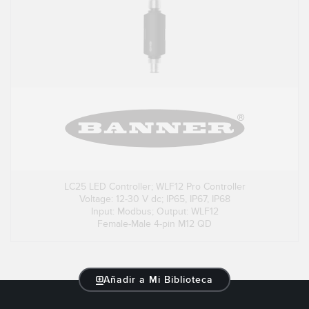
LC25 LED Controller; WLF12 Pro Controller
Voltage: 12-30 V dc; IP65, IP67, IP68
Input: Modbus; Output: WLF12
Female-Male 4-pin M12 QD
Añadir a Mi Biblioteca