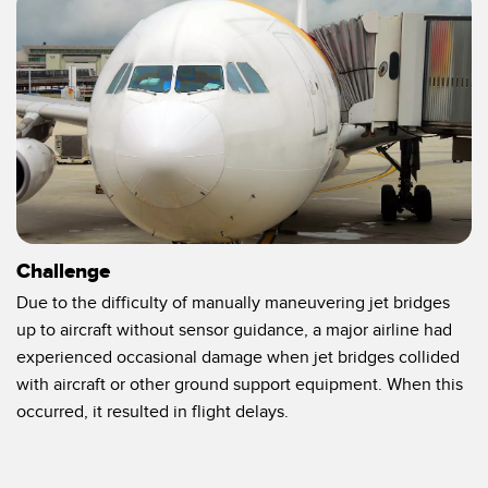
SENSORES
IIOT Y LA FÁBRICA
INTELIGENTE
Sensores Fotoeléctricos
Call for Parts, Service, or Pallet Pickup
Medición de Distancia Láser
Leading Edge Detection
Cortinas de Medición
Machine Monitoring/Overall Equipment Effectiveness
Tiempo de Vuelo
Monitoreo de Condiciones: Mantenimiento Predictivo y
Sensores de Radar
Preventivo
Challenge
Sensores Ultrasónicos
Eficiencia General de Los Equipos (OEE)
Due to the difficulty of manually maneuvering jet bridges
Amplificadores de Fibra Óptica
up to aircraft without sensor guidance, a major airline had
Mantenimiento Predictivo
experienced occasional damage when jet bridges collided
Fiber Optics
Mantenimiento Predictivo
with aircraft or other ground support equipment. When this
Slot and Label Sensors
occurred, it resulted in flight delays.
Monitoreo Remoto
Sensores de Marca de Registro, Color y Luminiscencia
Monitoreo de Nivel en Tanque