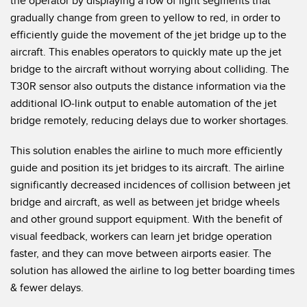
the operator by displaying a row of light segments that
SOFTWARE
gradually change from green to yellow to red, in order to
efficiently guide the movement of the jet bridge up to the
Banner Measurement Sensor Software
aircraft. This enables operators to quickly mate up the jet
Software de Configuración para Sensor GUI
bridge to the aircraft without worrying about colliding. The
T30R sensor also outputs the distance information via the
additional IO-link output to enable automation of the jet
TECNOLOGÍA
bridge remotely, reducing delays due to worker shortages.
Sensors with IO-Link
This solution enables the airline to much more efficiently
guide and position its jet bridges to its aircraft. The airline
significantly decreased incidences of collision between jet
bridge and aircraft, as well as between jet bridge wheels
and other ground support equipment. With the benefit of
visual feedback, workers can learn jet bridge operation
faster, and they can move between airports easier. The
solution has allowed the airline to log better boarding times
& fewer delays.