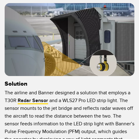
Pick-to Light Sensors
Comunicaciones de Fábrica
Sensores de Temperatura
Matrices de Detección y Sensores de Haz Ancho
ENLACES RELACIONADOS
Sensores de Monitoreo de Condiciones
IO-Link
Wireless Condition Monitoring Sensors
Lavado a Presión
Sensor de Vibración
Solution
ACCESORIOS
The airline and Banner designed a solution that employs a
ACCESORIOS
T30R
Radar Sensor
and a WLS27 Pro LED strip light. The
sensor mounts to the jet bridge and reflects radar waves off
Convertidores
the aircraft to read the distance between the two. The
sensor feeds information to the LED strip light with Banner’s
Set de Cables
Pulse Frequency Modulation (PFM) output, which guides