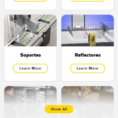
SOFTWARE
Banner Measurement Sensor Software
Software de Configuración para Sensor GUI
TECNOLOGÍA
Sensors with IO-Link
Soportes
Reflectores
Learn More
Learn More
Show All