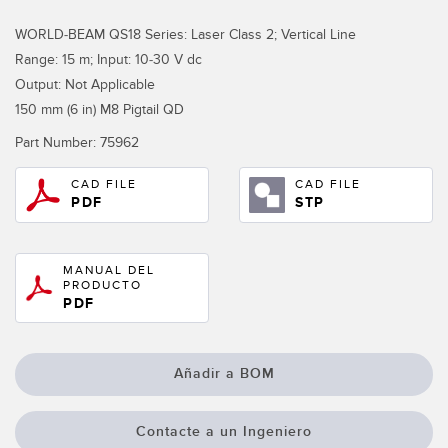
Pick-to Light Sensors
Comunicaciones de Fábrica
WORLD-BEAM QS18 Series: Laser Class 2; Vertical Line
Sensores de Temperatura
Range: 15 m; Input: 10-30 V dc
Matrices de Detección y Sensores de Haz Ancho
Output: Not Applicable
ENLACES RELACIONADOS
150 mm (6 in) M8 Pigtail QD
Sensores de Monitoreo de Condiciones
IO-Link
Part Number:
75962
Wireless Condition Monitoring Sensors
Lavado a Presión
CAD FILE
CAD FILE
Sensor de Vibración
PDF
STP
MANUAL DEL
ACCESORIOS
PRODUCTO
PDF
ACCESORIOS
Convertidores
Añadir a BOM
Set de Cables
Contacte a un Ingeniero