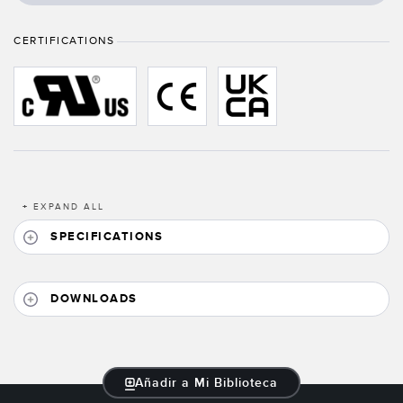
SOFTWARE
CERTIFICATIONS
Banner Measurement Sensor Software
Software de Configuración para Sensor GUI
TECNOLOGÍA
Sensors with IO-Link
+
EXPAND ALL
SPECIFICATIONS
DOWNLOADS
Añadir a Mi Biblioteca