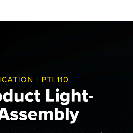
CATION | PTL110
CATION | PTL110
duct Light-
uided Kit
 Assembly
 at Large