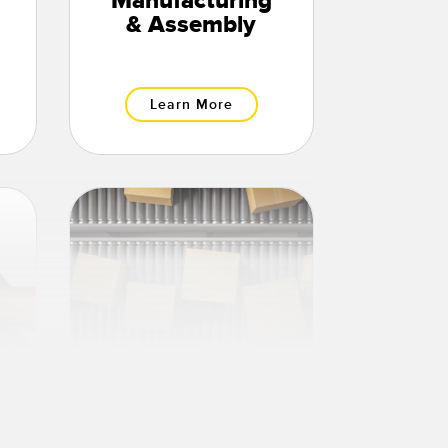
Manufacturing
& Assembly
Learn More
Pick-to-Light for