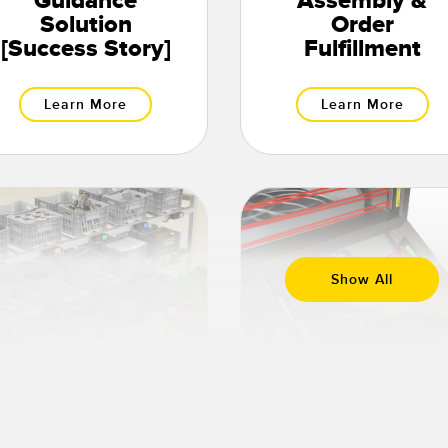
Guidance
Assembly &
Solution
Order
[Success Story]
Fulfillment
Learn More
Learn More
Show All
Put To Light
Kitting and