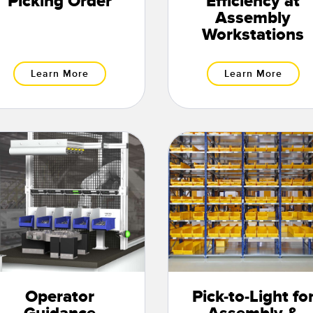
Picking Order
Efficiency at
Assembly
Workstations
Learn More
Learn More
Operator
Pick-to-Light fo