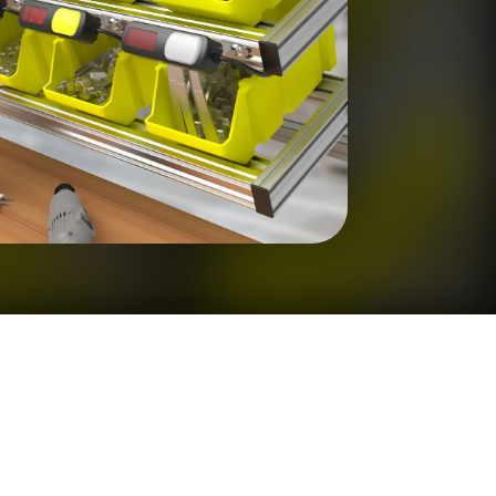
ondition
Sensor de Vibración
 Sensors
TECNOLOGÍA
Software
Sensors with IO-Link
ra