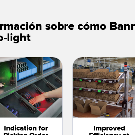
rmación sobre cómo Banne
o-light
Indication for
Improved