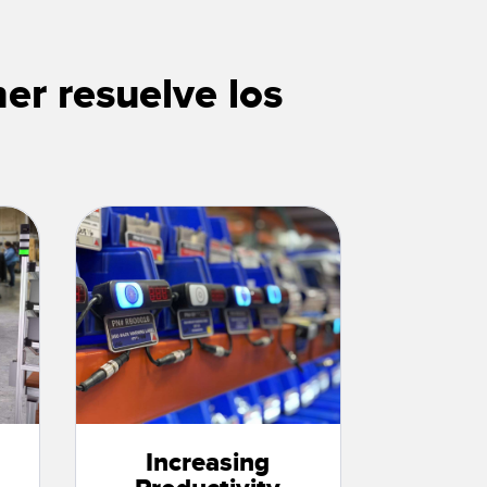
r resuelve los
Increasing