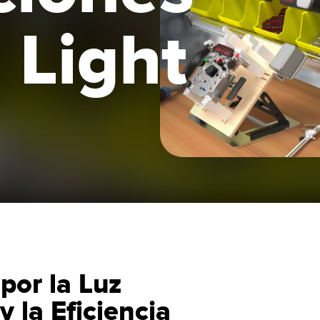
es de Detección y
Sensores de Monitoreo de
Wireless C
 Light
es de Haz Ancho
Condiciones
Monitoring
ACES RELACIONADOS
k
ESORIOS
SOFTWARE
 a Presión
ESORIOS
Banner Measurement Sensor 
Software de Configuración pa
tidores
Sensor GUI
 Cables
por la Luz
y la Eficiencia