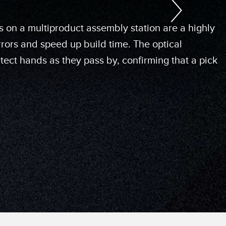
es on a multiproduct assembly station are a highly
ge stations can be time-consuming and subject to
rrors and speed up build time. The optical
storage racks are difficult to navigate. The PTL110
ect hands as they pass by, confirming that a pick
calable for large systems and highly versatile to