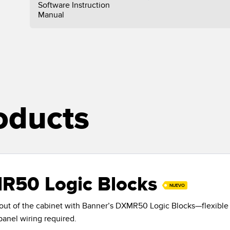
Software Instruction
Manual
oducts
R50 Logic Blocks
NUEVO
 out of the cabinet with Banner’s DXMR50 Logic Blocks—flexible r
 panel wiring required.