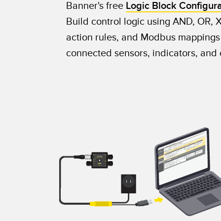
Banner's free
Logic Block Configur
Build control logic using AND, OR, X
action rules, and Modbus mappings t
connected sensors, indicators, and 
Comms
Comms
In 1
PGM
DXMR50-LB-M
A-PI
PWR
Out
In 2
LOGIC BLOCK