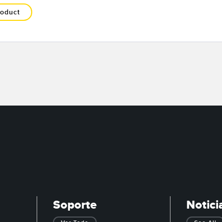
roduct
Soporte
Notici