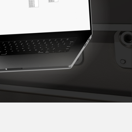
ondition
Sensor de Vibración
 Sensors
TECNOLOGÍA
Software
Sensors with IO-Link
ra