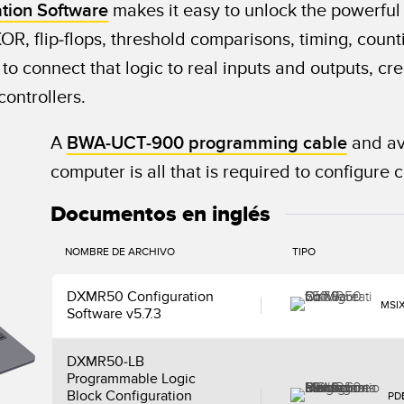
ation Software
makes it easy to unlock the powerful f
OR, flip-flops, threshold comparisons, timing, coun
o connect that logic to real inputs and outputs, cr
controllers.
A
BWA-UCT-900 programming cable
and av
computer is all that is required to configure
Documentos en inglés
NOMBRE DE ARCHIVO
TIPO
DXMR50 Configuration
MSI
Software v5.7.3
DXMR50-LB
Programmable Logic
Block Configuration
PD