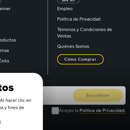
See All
anner
Empleo
Política de Privacidad
Términos y Condiciones de
Ventas
oductos
Quiénes Somos
rensa
Cómo Comprar
Éxito
tos
Al hacer clic en
a y fines de
Acepto la
Política de Privacidad.
d
.