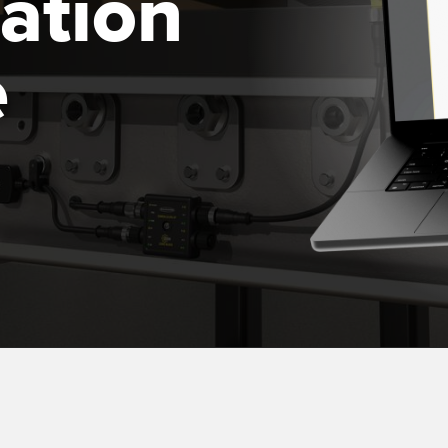
ation
es de Detección y
Sensores de Monitoreo de
Wireless C
es de Haz Ancho
Condiciones
Monitoring
e
ACES RELACIONADOS
k
ESORIOS
SOFTWARE
 a Presión
ESORIOS
Banner Measurement Sensor 
Software de Configuración pa
tidores
Sensor GUI
 Cables