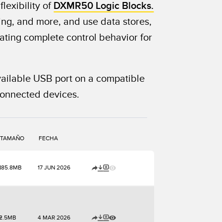
lexibility of
DXMR50 Logic Blocks.
ting, and more, and use data stores,
eating complete control behavior for
ailable USB port on a compatible
 connected devices.
TAMAÑO
FECHA
X
185.8MB
17 JUN 2026
F
2.5MB
4 MAR 2026