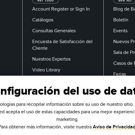
Ver Todo
See All
Account Register or Sign In
Blog de B
Catálogos
Boletín
Consultas Generales
Events
Encuesta de Satisfacción del
Nuevos Pr
Cliente
Sala de P
Nuestros Expertos
Casos de 
Video Library
Ferias
nfiguración del uso de da
Correo Electrónico
ologías para recopilar información sobre su uso de nuestro sitio. 
ted acepta el uso de estas capacidades para una mejor experienci
marketing.
Para obtener más información, visite nuestra
Aviso de Privacida