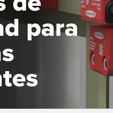
s de
es de Detección y
Sensores de Monitoreo de
Wireless C
es de Haz Ancho
Condiciones
Monitoring
ad para
ACES RELACIONADOS
k
ESORIOS
SOFTWARE
 a Presión
s
ESORIOS
Banner Measurement Sensor 
Software de Configuración pa
tidores
Sensor GUI
 Cables
ntes