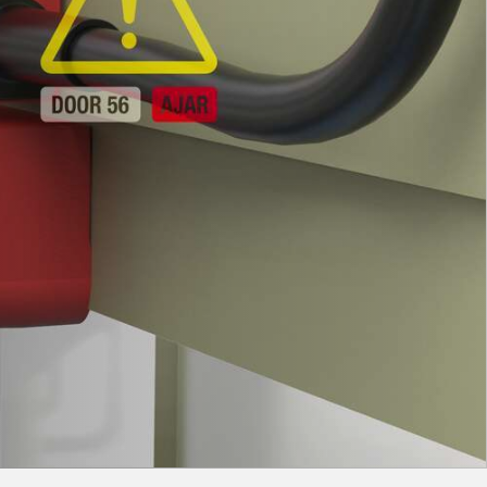
ondition
Sensor de Vibración
 Sensors
TECNOLOGÍA
Software
Sensors with IO-Link
ra