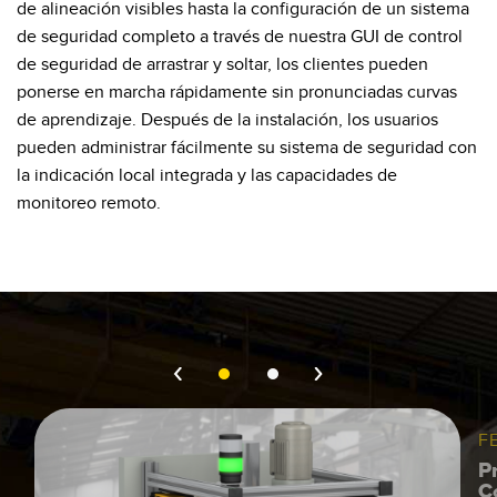
de alineación visibles hasta la configuración de un sistema
SOFTWARE
de seguridad completo a través de nuestra GUI de control
de seguridad de arrastrar y soltar, los clientes pueden
Banner Measurement Sensor Software
ponerse en marcha rápidamente sin pronunciadas curvas
Software de Configuración para Sensor GUI
de aprendizaje. Después de la instalación, los usuarios
pueden administrar fácilmente su sistema de seguridad con
TECNOLOGÍA
la indicación local integrada y las capacidades de
monitoreo remoto.
Sensors with IO-Link
F
P
C