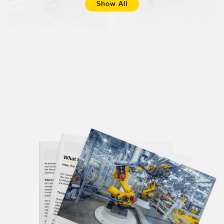
Show All
Detectar
Celda Robótica
Señales de
con Doble
Falla en la Caja
Operador
de Cambios y
los Cojinetes
Learn More
Learn More