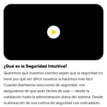
Pick-to Light Sensors
Comunicaciones de Fábrica
Sensores de Temperatura
Matrices de Detección y Sensores de Haz Ancho
ENLACES RELACIONADOS
Sensores de Monitoreo de Condiciones
IO-Link
Wireless Condition Monitoring Sensors
Lavado a Presión
Sensor de Vibración
0:00 / 1:51
¿Qué es la Seguridad Intuitiva?
ACCESORIOS
Queremos que nuestros clientes sepan que la seguridad no
ACCESORIOS
tiene por qué ser difícil nosotros la hacemos más fácil.
Cuando diseñamos soluciones de seguridad, nos
Convertidores
aseguramos de que sean fáciles de usar — desde la
instalación hasta la administración diaria del sistema. Desde
Set de Cables
la alineación de una cortina de seguridad con indicadores