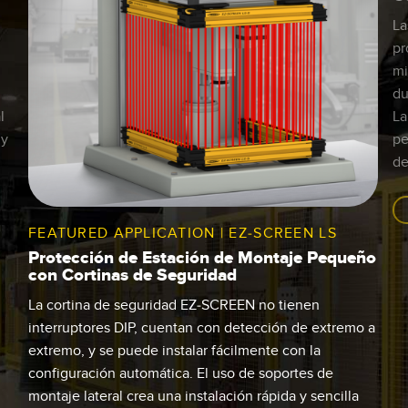
La
pr
mi
.
du
l
La
 y
pe
de
FEATURED APPLICATION | EZ-SCREEN LS
Protección de Estación de Montaje Pequeño
con Cortinas de Seguridad
La cortina de seguridad EZ-SCREEN no tienen
interruptores DIP, cuentan con detección de extremo a
extremo, y se puede instalar fácilmente con la
configuración automática. El uso de soportes de
montaje lateral crea una instalación rápida y sencilla