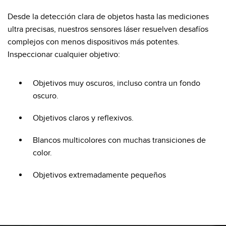
SOFTWARE
Desde la detección clara de objetos hasta las mediciones
ultra precisas, nuestros sensores láser resuelven desafíos
Banner Measurement Sensor Software
complejos con menos dispositivos más potentes.
Software de Configuración para Sensor GUI
Inspeccionar cualquier objetivo:
TECNOLOGÍA
Objetivos muy oscuros, incluso contra un fondo
oscuro.
Sensors with IO-Link
Objetivos claros y reflexivos.
Blancos multicolores con muchas transiciones de
color.
Objetivos extremadamente pequeños