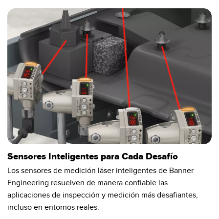
Pick-to Light Sensors
Comunicaciones de Fábrica
Sensores de Temperatura
Matrices de Detección y Sensores de Haz Ancho
ENLACES RELACIONADOS
Sensores de Monitoreo de Condiciones
IO-Link
Wireless Condition Monitoring Sensors
Lavado a Presión
Sensor de Vibración
ACCESORIOS
Sensores Inteligentes para Cada Desafío
ACCESORIOS
Los sensores de medición láser inteligentes de Banner
Convertidores
Engineering resuelven de manera confiable las
aplicaciones de inspección y medición más desafiantes,
Set de Cables
incluso en entornos reales.