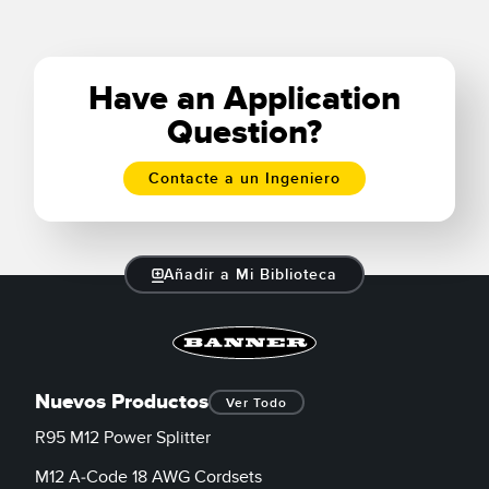
Learn More
Bubble Mailer
Manufacturing
Learn More
Have an Application
Question?
Contacte a un Ingeniero
Añadir a Mi Biblioteca
Nuevos Productos
Ver Todo
R95 M12 Power Splitter
M12 A-Code 18 AWG Cordsets