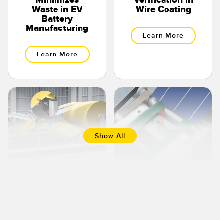
Minimizes
Verification in
Waste in EV
Wire Coating
Battery
Manufacturing
Learn More
Learn More
Show All
Web Position
Dark Wafer
Monitoring
Presence
Reduces
Detection
Downtime and
Scrap in