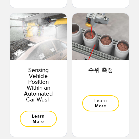
Sensing
수위 측정
Vehicle
Position
Within an
Automated
Car Wash
Learn
More
Learn
More