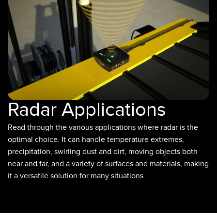
레이저 거리 측정
공장 커뮤니케이션
측정 어레이
부품, 정비 또는 팔레트 픽업 요청
3D 비행 시간(ToF)
선행 에지 감지
레이더 센서
원격 모니터링
초음파 센서
예측 및 예방적 유지보수용 상태 모니터링
광섬유 증폭기
예측 유지보수
Radar Applications
광섬유
예측 유지보수
Read through the various applications where radar is the
optimal choice. It can handle temperature extremes,
슬롯, 라벨, 영역 감지 센서
탱크 수위 모니터링
precipitation, swirling dust and dirt, moving objects both
등록 상표, 색상, 발광 센서
near and far, and a variety of surfaces and materials, making
it a versatile solution for many situations.
Pick-to-Light 센서
관련 링크
온도 및 진동 센서
세척
Condition Monitoring Sensors