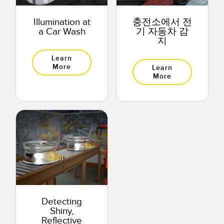
Illumination at
충전소에서 전
a Car Wash
기 자동차 감
지
Learn
More
Learn
More
Detecting
Shiny,
Reflective