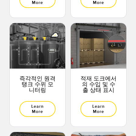
More
More
즉각적인 원격
적재 도크에서
탱크 수위 모
의 수입 및 수
니터링
출 상태 표시
Learn
Learn
More
More