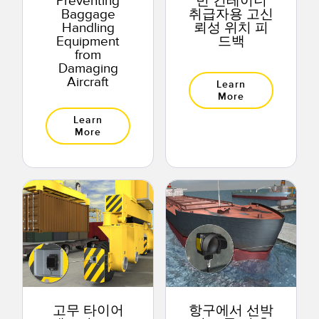
Preventing
빈 컨테이너
Baggage
취급자용 고신
Handling
뢰성 위치 피
Equipment
드백
from
Damaging
Aircraft
Learn
More
Learn
More
고무 타이어
항구에서 선박