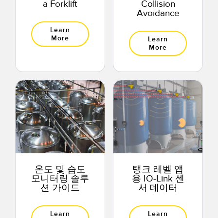
a Forklift
Collision
Avoidance
Learn
More
Learn
More
온도 및 습도
탱크 레벨 앱
모니터링 솔루
용 IO-Link 센
션 가이드
서 데이터
Learn
Learn