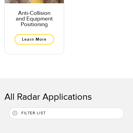
TECHNOLOGY
Anti-Collision
and Equipment
IO-Link 지원 센서
Positioning
Learn More
All Radar Applications
FILTER LIST