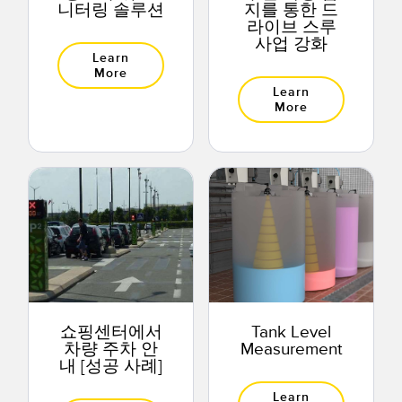
니터링 솔루션
지를 통한 드
라이브 스루
사업 강화
Learn
More
Learn
More
쇼핑센터에서
Tank Level
차량 주차 안
Measurement
내 [성공 사례]
Learn