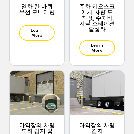
열차 칸 바퀴
주차 키오스크
무선 모니터링
에서 차량 도
착 및 주차비
지불 스테이션
활성화
Learn
More
Learn
More
하역장의 차량
하역장의 차량
도착 감지 및
감지