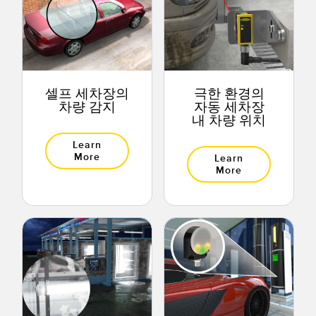
셀프 세차장의
극한 환경의
차량 감지
자동 세차장
내 차량 위치
Learn
More
Learn
More