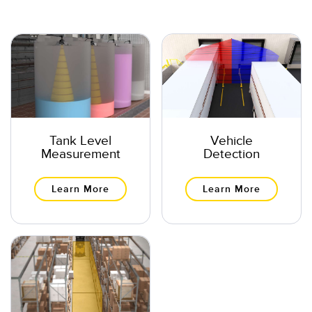
IO-Link
Wireless Condition Monitoring Sensors
Vibration Sensors
ACCESSORIES
액세서리
Tank Level
Vehicle
Measurement
Detection
컨버터
Learn More
Learn More
코드셋
소프트웨어
Banner Measurement Sensor Software
센서 GUI 소프트웨어