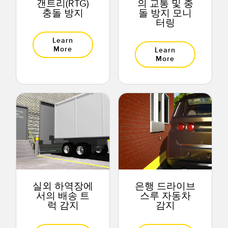
갠트리(RTG)
의 교통 및 충
충돌 방지
돌 방지 모니
터링
Learn
More
Learn
More
실외 하역장에
은행 드라이브
서의 배송 트
스루 자동차
럭 감지
감지