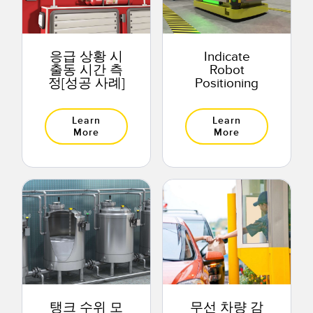
응급 상황 시
Indicate
출동 시간 측
Robot
정[성공 사례]
Positioning
Learn
Learn
More
More
탱크 수위 모
무선 차량 감