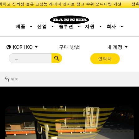
고 신뢰성 높은 고성능 레이더 센서로 탱크 수위 모니터링 개선
제품
산업
솔루션
지원
회사
KOR | KO
구매 방법
내 계정
센서
IIOT 및 스마트 팩토리
측정 솔루션
조명 및 표시기
스마트 센서
연락처
기계 안전
장비 보호
산업용 무선
추적
PICK-TO-LIGHT
BARCODE & VISION
산업용 조명
상태 표시
REMOTE I/O
측정 및 검사
CONNECTIVITY
품질 관리
차량 감지
뒤로
MONITORING SOLUTIONS
PREDICTIVE MAINTENANCE
RADAR APPLICATIONS
신제품
SNAP SIGNAL
액세서리
SOFTWARE
기술
IIOT 및 스마트 팩토리
Overall Equipment Effectiveness (OEE)
센서
광전 센서
기계 모니터링/전체 장비 효율성