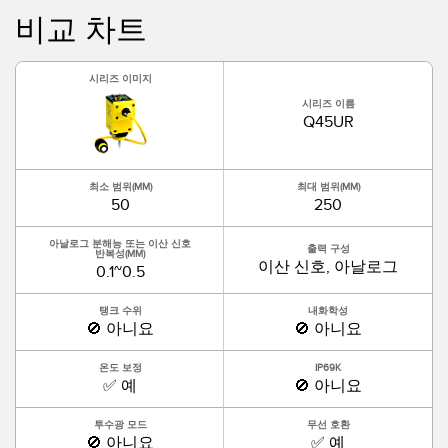
IO-Link
비교 차트
Wireless Condition Monitoring Sensors
Vibration Sensors
시리즈 이미지
시리즈 이름
Q45UR
ACCESSORIES
최소 범위(MM)
최대 범위(MM)
액세서리
50
250
컨버터
아날로그 분해능 또는 이산 신호
출력 구성
반복성(MM)
이산 신호, 아날로그
0.1~0.5
코드셋
탱크 수위
내화학성
🚫 아니요
🚫 아니요
소프트웨어
온도 보정
IP69K
Banner Measurement Sensor Software
✅ 예
🚫 아니요
센서 GUI 소프트웨어
투수광 모드
무선 호환
🚫 아니요
✅ 예