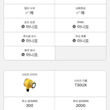
탱크 수위
내화학성
✅ 예
✅ 예
온도 보정
IP69K
🚫 아니요
🚫 아니요
투수광 모드
무선 호환
🚫 아니요
🚫 아니요
원격 센서
🚫 아니요
시리즈 이미지
시리즈 이름
T30UX
최소 범위(MM)
최대 범위(MM)
300
2000