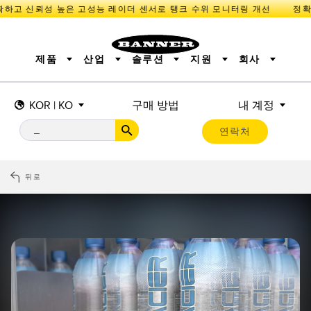
하고 신뢰성 높은 고성능 레이더 센서로 탱크 수위 모니터링 개선
제품
산업
솔루션
지원
회사
KOR | KO
구매 방법
내 계정
센서
IIOT 및 스마트 팩토리
측정 솔루션
조명 및 표시기
스마트 센서
연락처
기계 안전
장비 보호
산업용 무선
추적
PICK-TO-LIGHT
BARCODE & VISION
산업용 조명
상태 표시
REMOTE I/O
측정 및 검사
CONNECTIVITY
품질 관리
차량 감지
뒤로
MONITORING SOLUTIONS
PREDICTIVE MAINTENANCE
RADAR APPLICATIONS
신제품
SNAP SIGNAL
액세서리
SOFTWARE
기술
IIOT 및 스마트 팩토리
Overall Equipment Effectiveness (OEE)
센서
광전 센서
기계 모니터링/전체 장비 효율성