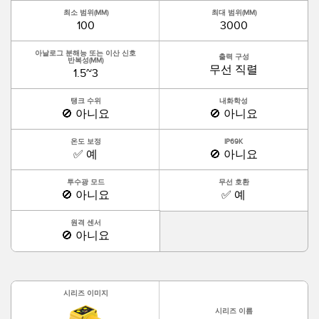
최소 범위(MM)
최대 범위(MM)
100
3000
아날로그 분해능 또는 이산 신호
출력 구성
반복성(MM)
무선 직렬
1.5~3
탱크 수위
내화학성
🚫 아니요
🚫 아니요
온도 보정
IP69K
✅ 예
🚫 아니요
투수광 모드
무선 호환
🚫 아니요
✅ 예
원격 센서
🚫 아니요
시리즈 이미지
시리즈 이름