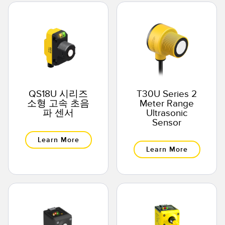
QS18U 시리즈
T30U Series 2
소형 고속 초음
Meter Range
파 센서
Ultrasonic
Sensor
Learn More
Learn More