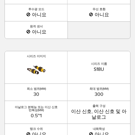
투수광 모드
무선 호환
🚫 아니요
🚫 아니요
원격 센서
🚫 아니요
시리즈 이미지
시리즈 이름
S18U
최소 범위(MM)
최대 범위(MM)
30
300
출력 구성
아날로그 분해능 또는 이산 신호
이산 신호, 이산 신호 및 아
반복성(MM)
0.5~1
날로그
탱크 수위
내화학성
🚫 아니요
🚫 아니요