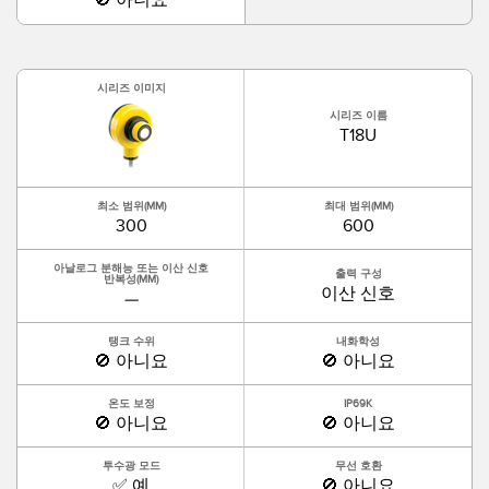
시리즈 이미지
시리즈 이름
T18U
최소 범위(MM)
최대 범위(MM)
300
600
아날로그 분해능 또는 이산 신호
출력 구성
반복성(MM)
이산 신호
—
탱크 수위
내화학성
🚫 아니요
🚫 아니요
온도 보정
IP69K
🚫 아니요
🚫 아니요
투수광 모드
무선 호환
✅ 예
🚫 아니요