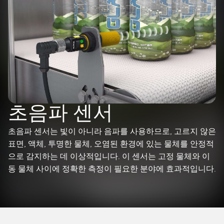
레이저 거리 측정
공장 커뮤니케이션
측정 어레이
부품, 정비 또는 팔레트 픽업 요청
3D 비행 시간(ToF)
선행 에지 감지
레이더 센서
원격 모니터링
초음파 센서
예측 및 예방적 유지보수용 상태 모니터링
광섬유 증폭기
예측 유지보수
초음파 센서
광섬유
예측 유지보수
초음파 센서는 빛이 아니라 음파를 사용하므로, 고르지 않은
표면, 액체, 투명한 물체, 오염된 환경에 있는 물체를 안정적
슬롯, 라벨, 영역 감지 센서
탱크 수위 모니터링
으로 감지하는 데 이상적입니다. 이 센서는 고정 물체와 이
등록 상표, 색상, 발광 센서
동 물체 사이에 정확한 측정이 필요한 분야에 효과적입니다.
Pick-to-Light 센서
관련 링크
온도 및 진동 센서
세척
Condition Monitoring Sensors