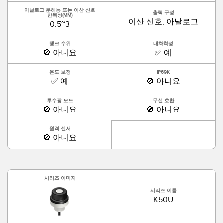
아날로그 분해능 또는 이산 신호
출력 구성
반복성(MM)
이산 신호, 아날로그
0.5~3
탱크 수위
내화학성
🚫 아니요
✅ 예
온도 보정
IP69K
✅ 예
🚫 아니요
투수광 모드
무선 호환
🚫 아니요
🚫 아니요
원격 센서
🚫 아니요
시리즈 이미지
시리즈 이름
K50U