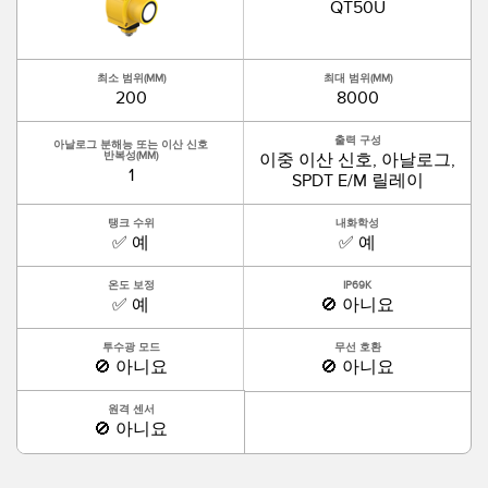
QT50U
최소 범위(MM)
최대 범위(MM)
200
8000
출력 구성
아날로그 분해능 또는 이산 신호
이중 이산 신호, 아날로그,
반복성(MM)
1
SPDT E/M 릴레이
탱크 수위
내화학성
✅ 예
✅ 예
온도 보정
IP69K
✅ 예
🚫 아니요
투수광 모드
무선 호환
🚫 아니요
🚫 아니요
원격 센서
🚫 아니요