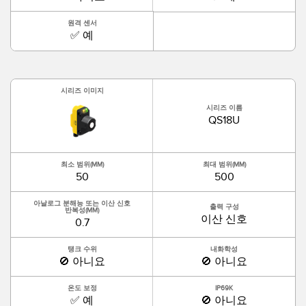
TECHNOLOGY
원격 센서
✅ 예
IO-Link 지원 센서
시리즈 이미지
시리즈 이름
QS18U
최소 범위(MM)
최대 범위(MM)
50
500
아날로그 분해능 또는 이산 신호
출력 구성
반복성(MM)
이산 신호
0.7
탱크 수위
내화학성
🚫 아니요
🚫 아니요
온도 보정
IP69K
✅ 예
🚫 아니요