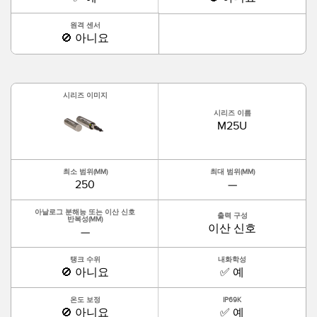
원격 센서
🚫 아니요
시리즈 이미지
시리즈 이름
M25U
최소 범위(MM)
최대 범위(MM)
250
—
아날로그 분해능 또는 이산 신호
출력 구성
반복성(MM)
이산 신호
—
탱크 수위
내화학성
🚫 아니요
✅ 예
온도 보정
IP69K
🚫 아니요
✅ 예