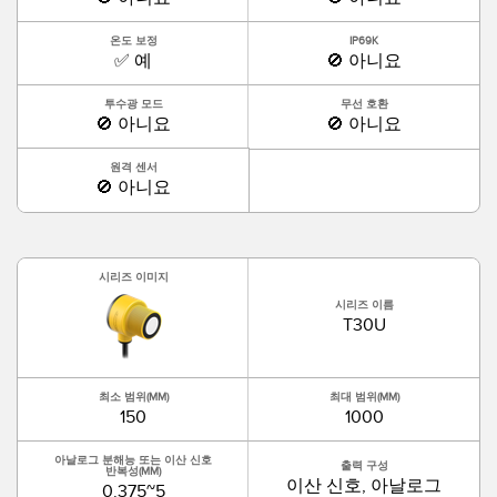
온도 보정
IP69K
✅ 예
🚫 아니요
투수광 모드
무선 호환
🚫 아니요
🚫 아니요
원격 센서
🚫 아니요
시리즈 이미지
시리즈 이름
T30U
최소 범위(MM)
최대 범위(MM)
150
1000
아날로그 분해능 또는 이산 신호
출력 구성
반복성(MM)
이산 신호, 아날로그
0.375~5