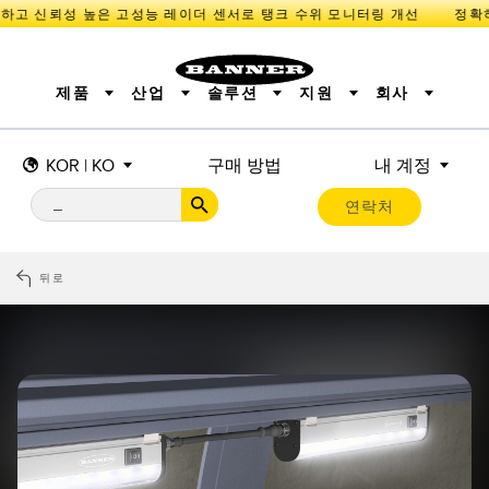
고 신뢰성 높은 고성능 레이더 센서로 탱크 수위 모니터링 개선
제품
산업
솔루션
지원
회사
KOR | KO
구매 방법
내 계정
센서
IIOT 및 스마트 팩토리
측정 솔루션
조명 및 표시기
스마트 센서
연락처
기계 안전
장비 보호
산업용 무선
추적
PICK-TO-LIGHT
BARCODE & VISION
산업용 조명
상태 표시
REMOTE I/O
측정 및 검사
CONNECTIVITY
품질 관리
차량 감지
뒤로
MONITORING SOLUTIONS
PREDICTIVE MAINTENANCE
RADAR APPLICATIONS
신제품
SNAP SIGNAL
액세서리
SOFTWARE
기술
IIOT 및 스마트 팩토리
Overall Equipment Effectiveness (OEE)
센서
광전 센서
기계 모니터링/전체 장비 효율성