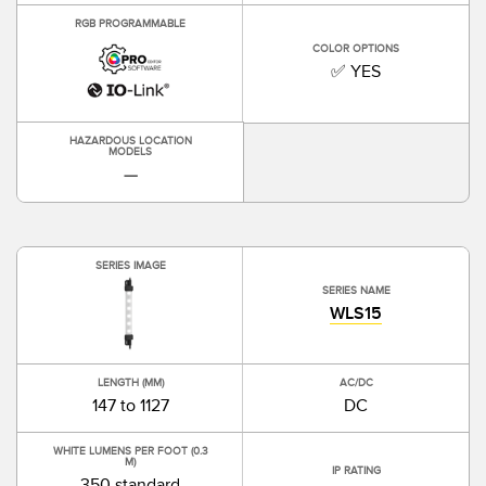
RGB PROGRAMMABLE
COLOR OPTIONS
✅ YES
HAZARDOUS LOCATION
MODELS
—
SERIES IMAGE
SERIES NAME
WLS15
LENGTH (MM)
AC/DC
147 to 1127
DC
WHITE LUMENS PER FOOT (0.3
M)
IP RATING
350 standard