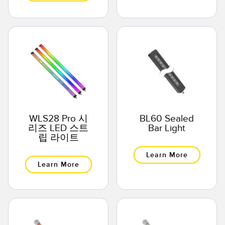
WLS28 Pro 시
BL60 Sealed
리즈 LED 스트
Bar Light
립 라이트
Learn More
Learn More