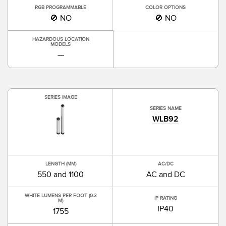
RGB PROGRAMMABLE
COLOR OPTIONS
🚫 NO
🚫 NO
HAZARDOUS LOCATION
MODELS
—
SERIES IMAGE
SERIES NAME
WLB92
LENGTH (MM)
AC/DC
550 and 1100
AC and DC
WHITE LUMENS PER FOOT (0.3
IP RATING
M)
IP40
1755