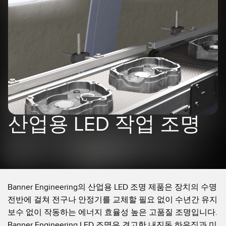
레이저 거리 측정
공장 커뮤니케이션
측정 어레이
부품, 정비 또는 팔레트 픽업 요청
3D 비행 시간(ToF)
선행 에지 감지
레이더 센서
원격 모니터링
초음파 센서
예측 및 예방적 유지보수용 상태 모니터링
광섬유 증폭기
예측 유지보수
산업용 LED 작업 조명
광섬유
예측 유지보수
슬롯, 라벨, 영역 감지 센서
탱크 수위 모니터링
등록 상표, 색상, 발광 센서
Pick-to-Light 센서
Banner Engineering의 산업용 LED 조명 제품은 장치의 수명
관련 링크
전반에 걸쳐 전구나 안정기를 교체할 필요 없이 수년간 유지
온도 및 진동 센서
세척
보수 없이 작동하는 에너지 효율성 높은 고품질 조명입니다.
Condition Monitoring Sensors
Banner Engineering LED 조명은 견고한 내진동 하우징과 미