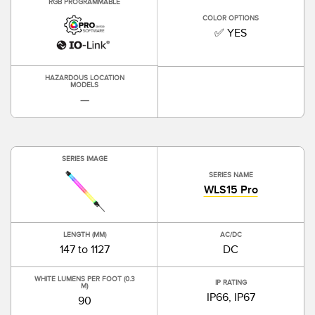
RGB PROGRAMMABLE
TECHNOLOGY
COLOR OPTIONS
✅ YES
IO-Link 지원 센서
HAZARDOUS LOCATION
MODELS
—
SERIES IMAGE
SERIES NAME
WLS15 Pro
LENGTH (MM)
AC/DC
147 to 1127
DC
WHITE LUMENS PER FOOT (0.3
IP RATING
M)
IP66, IP67
90