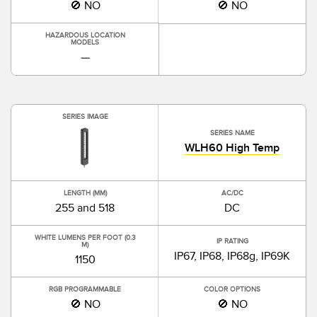
🚫 NO
🚫 NO
HAZARDOUS LOCATION
MODELS
—
SERIES IMAGE
SERIES NAME
WLH60 High Temp
LENGTH (MM)
AC/DC
255 and 518
DC
WHITE LUMENS PER FOOT (0.3
IP RATING
M)
IP67, IP68, IP68g, IP69K
1150
RGB PROGRAMMABLE
COLOR OPTIONS
🚫 NO
🚫 NO