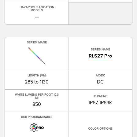
HAZARDOUS LOCATION
MODELS
—
SERIES IMAGE
SERIES NAME
RLS27 Pro
LENGTH (MM)
AC/DC
285 to 1130
DC
WHITE LUMENS PER FOOT (0.3
IP RATING
M)
IP67, IP69K
850
RGB PROGRAMMABLE
COLOR OPTIONS