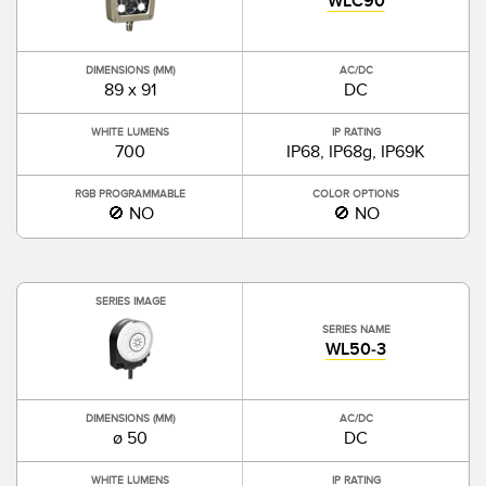
WLC90
DIMENSIONS (MM)
AC/DC
89 x 91
DC
WHITE LUMENS
IP RATING
700
IP68, IP68g, IP69K
RGB PROGRAMMABLE
COLOR OPTIONS
🚫 NO
🚫 NO
SERIES IMAGE
SERIES NAME
WL50-3
DIMENSIONS (MM)
AC/DC
ø 50
DC
WHITE LUMENS
IP RATING