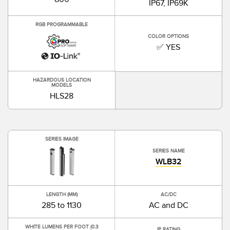
IP67, IP69K
RGB PROGRAMMABLE
COLOR OPTIONS
✅ YES
HAZARDOUS LOCATION
MODELS
HLS28
SERIES IMAGE
SERIES NAME
WLB32
LENGTH (MM)
AC/DC
285 to 1130
AC and DC
WHITE LUMENS PER FOOT (0.3
IP RATING