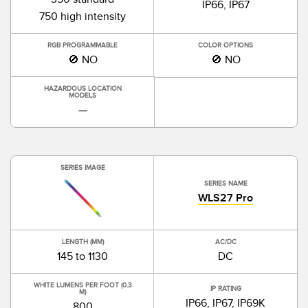
IP66, IP67
750 high intensity
RGB PROGRAMMABLE
COLOR OPTIONS
🚫 NO
🚫 NO
HAZARDOUS LOCATION
MODELS
—
SERIES IMAGE
SERIES NAME
WLS27 Pro
LENGTH (MM)
AC/DC
145 to 1130
DC
WHITE LUMENS PER FOOT (0.3
IP RATING
M)
IP66, IP67, IP69K
800