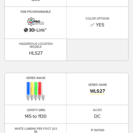
RGB PROGRAMMABLE
COLOR OPTIONS
✅ YES
HAZARDOUS LOCATION
MODELS
HLS27
SERIES IMAGE
SERIES NAME
WLS27
LENGTH (MM)
AC/DC
145 to 1130
DC
WHITE LUMENS PER FOOT (0.3
IP RATING
M)