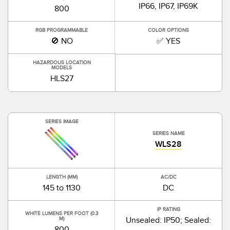
IP66, IP67, IP69K
800
RGB PROGRAMMABLE
COLOR OPTIONS
🚫 NO
✅ YES
HAZARDOUS LOCATION
MODELS
HLS27
SERIES IMAGE
SERIES NAME
WLS28
LENGTH (MM)
AC/DC
145 to 1130
DC
IP RATING
WHITE LUMENS PER FOOT (0.3
Unsealed: IP50; Sealed:
M)
800