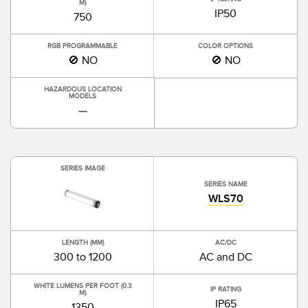
M)
IP50
750
RGB PROGRAMMABLE
COLOR OPTIONS
🚫 NO
🚫 NO
HAZARDOUS LOCATION
MODELS
—
SERIES IMAGE
SERIES NAME
WLS70
LENGTH (MM)
AC/DC
300 to 1200
AC and DC
WHITE LUMENS PER FOOT (0.3
IP RATING
M)
IP65
1350