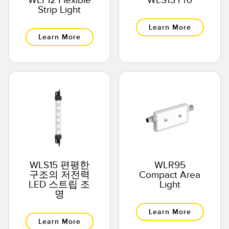
WLF12 Flexible
WLS15 Pro
Strip Light
Learn More
Learn More
WLS15 편평한
WLR95
구조의 저전력
Compact Area
LED 스트립 조
Light
명
Learn More
Learn More