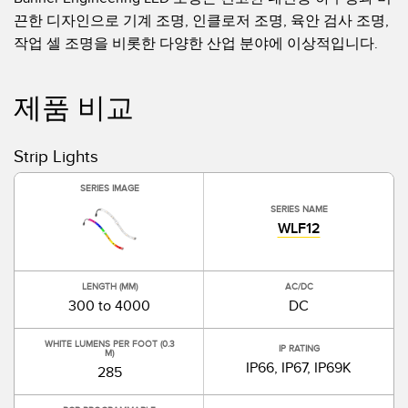
IO-Link
끈한 디자인으로 기계 조명, 인클로저 조명, 육안 검사 조명,
Wireless Condition Monitoring Sensors
작업 셀 조명을 비롯한 다양한 산업 분야에 이상적입니다.
Vibration Sensors
제품 비교
ACCESSORIES
Strip Lights
액세서리
SERIES IMAGE
SERIES NAME
컨버터
WLF12
코드셋
LENGTH (MM)
AC/DC
소프트웨어
300 to 4000
DC
Banner Measurement Sensor Software
WHITE LUMENS PER FOOT (0.3
IP RATING
M)
IP66, IP67, IP69K
285
센서 GUI 소프트웨어