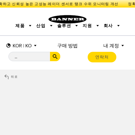
확하고 신뢰성 높은 고성능 레이더 센서로 탱크 수위 모니터링 개선
제품
산업
솔루션
지원
회사
KOR | KO
구매 방법
내 계정
센서
IIOT 및 스마트 팩토리
측정 솔루션
조명 및 표시기
스마트 센서
연락처
기계 안전
장비 보호
산업용 무선
추적
PICK-TO-LIGHT
BARCODE & VISION
산업용 조명
상태 표시
REMOTE I/O
측정 및 검사
CONNECTIVITY
품질 관리
차량 감지
뒤로
MONITORING SOLUTIONS
PREDICTIVE MAINTENANCE
RADAR APPLICATIONS
신제품
SNAP SIGNAL
액세서리
SOFTWARE
기술
IIOT 및 스마트 팩토리
Overall Equipment Effectiveness (OEE)
센서
광전 센서
기계 모니터링/전체 장비 효율성