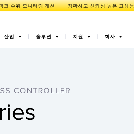
산업
솔루션
지원
회사
이
니케이션
3D 비행 시간(ToF)
부품, 정비 또는 팔레트 픽
업 요청
ESS CONTROLLER
폭기
광섬유
예방적 유지보수용
예측 유지보수
ies
ight 센서
온도 및 진동 센서
터링
Sensors