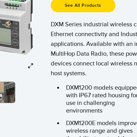
See All Products
 링크
ESSORIES
소프트웨어
DXM Series industrial wireless co
서리
Banner Measurement Sensor 
k
Ethernet connectivity and Industr
센서 GUI 소프트웨어
applications. Available with an
MultiHop Data Radio, these po
devices connect local wireless n
host systems.
DXM1200 models equippe
with IP67 rated housing fo
use in challenging
environments
DXM1200E models improv
wireless range and gives