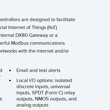
TECHNOLOGY
ntrollers are designed to facilitate
Software
IO-Link 지원 센서
ial Internet of Things (IIoT)
 internal DX80 Gateway or a
werful Modbus communications
etworks with the internet and/or
d
Email and text alerts
r
Local I/O options: isolated
discrete inputs, universal
inputs, SPDT (Form C) relay
e
outputs, NMOS outputs, and
analog outputs