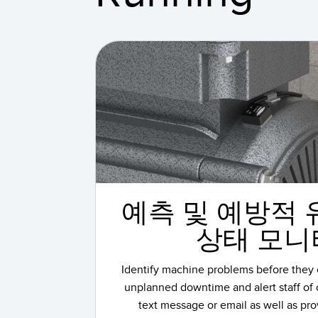
예측 및 예방적
상태 모니
Identify machine problems before they
unplanned downtime and alert staff of 
text message or email as well as pro