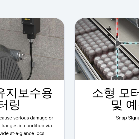
 유지보수용
소형 모
터링
및 
 cause serious damage or
Snap Si
changes in condition via
vide at-a-glance local