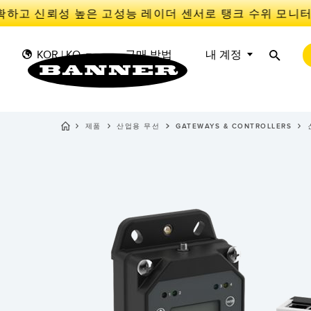
하고 신뢰성 높은 고성능 레이더 센서로 탱크 수위 모니터
KOR | KO
구매 방법
내 계정
제품
산업용 무선
GATEWAYS & CONTROLLERS
산
센
I
센서
IIOT 및 스마트 팩토리
측정 솔루션
스마트 센서
광전 
Overal
Effect
조명 및 표시기
장비 보호
레이더
선행 
기계 안전
추적
슬롯, 
산업용 무선
PICK-TO-LIGHT
Condit
예측 
Sensor
BARCODE & VISION
산업용 조명