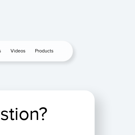
s
Videos
Products
stion?