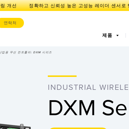
링 개선
연락처
제품
업용 무선 컨트롤러: DXM 시리즈
서
IOT 및 스마트 팩토리
센서
l Equipment
레이저 거리 측정
기계 모니터링/전체 장비 효
측정 어레
공장 커뮤
iveness (OEE)
율성
INDUSTRIAL WIREL
 센서
초음파 센서
광섬유 증
에지 감지
원격 모니터링
예측 및 
DXM Ser
라벨, 영역 감지 센서
등록 상표, 색상, 발광 센서
Pick-to-L
상태 모니
ion Monitoring
Wireless Condition
Vibration 
유지보수
탱크 수위 모니터링
s
Monitoring Sensors