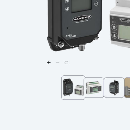
REMOTE I/O
상태 표시
관련
ACC
CONNECTIVITY
측정 및 검사
세척
액세
MONITORING SOLUTIONS
품질 관리
IO-Lin
차량 감지
컨버터
신제품
PREDICTIVE MAINTENANCE
코드셋
SNAP SIGNAL
RADAR APPLICATIONS
액세서리
SOFTWARE
기술