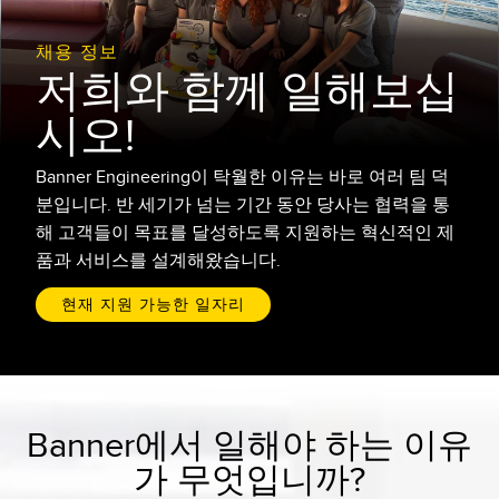
레이저 거리 측정
공장 커뮤니케이션
채용 정보
측정 어레이
부품, 정비 또는 팔레트 픽업 요청
저희와 함께 일해보십
3D 비행 시간(ToF)
선행 에지 감지
시오!
레이더 센서
원격 모니터링
Banner Engineering이 탁월한 이유는 바로 여러 팀 덕
초음파 센서
예측 및 예방적 유지보수용 상태 모니터링
분입니다. 반 세기가 넘는 기간 동안 당사는 협력을 통
해 고객들이 목표를 달성하도록 지원하는 혁신적인 제
광섬유 증폭기
예측 유지보수
품과 서비스를 설계해왔습니다.
광섬유
예측 유지보수
현재 지원 가능한 일자리
슬롯, 라벨, 영역 감지 센서
탱크 수위 모니터링
등록 상표, 색상, 발광 센서
Pick-to-Light 센서
관련 링크
Banner에서 일해야 하는 이유
온도 및 진동 센서
세척
가 무엇입니까?
Condition Monitoring Sensors