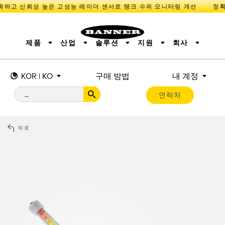
확하고 신뢰성 높은 고성능 레이더 센서로 탱크 수위 모니터링 개선
제품
산업
솔루션
지원
회사
KOR | KO
구매 방법
내 계정
센서
IIOT 및 스마트 팩토리
측정 솔루션
조명 및 표시기
스마트 센서
연락처
기계 안전
장비 보호
산업용 무선
추적
PICK-TO-LIGHT
BARCODE & VISION
산업용 조명
상태 표시
REMOTE I/O
측정 및 검사
CONNECTIVITY
품질 관리
차량 감지
뒤로
MONITORING SOLUTIONS
PREDICTIVE MAINTENANCE
RADAR APPLICATIONS
신제품
SNAP SIGNAL
액세서리
SOFTWARE
기술
IIOT 및 스마트 팩토리
Overall Equipment Effectiveness (OEE)
센서
광전 센서
기계 모니터링/전체 장비 효율성