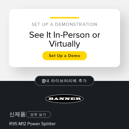
TECHNOLOGY
IO-Link 지원 센서
SET UP A DEMONSTRATION
See It In-Person or
Virtually
Set Up a Demo
내 라이브러리에 추가
신제품
모두 보기
R95 M12 Power Splitter