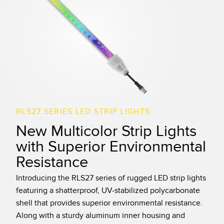
레이저 거리 측정
공장 커뮤니케이션
측정 어레이
부품, 정비 또는 팔레트 픽업 요청
3D 비행 시간(ToF)
선행 에지 감지
레이더 센서
원격 모니터링
초음파 센서
예측 및 예방적 유지보수용 상태 모니터링
광섬유 증폭기
예측 유지보수
RLS27 SERIES LED STRIP LIGHTS
광섬유
예측 유지보수
New Multicolor Strip Lights
with Superior Environmental
슬롯, 라벨, 영역 감지 센서
탱크 수위 모니터링
Resistance
등록 상표, 색상, 발광 센서
Introducing the RLS27 series of rugged LED strip lights
Pick-to-Light 센서
관련 링크
featuring a shatterproof, UV-stabilized polycarbonate
shell that provides superior environmental resistance.
온도 및 진동 센서
세척
Along with a sturdy aluminum inner housing and
Condition Monitoring Sensors