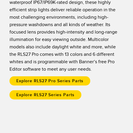
waterproof IP67/IP69K-rated design, these highly
IO-Link
efficient strip lights deliver reliable operation in the
Wireless Condition Monitoring Sensors
most challenging environments, including high-
Vibration Sensors
pressure washdowns and all kinds of weather. Its
focused lens provides high-intensity and long-range
illumination for easy viewing outside. Multicolor
models also include daylight white and more, while
ACCESSORIES
the RLS27 Pro comes with 13 colors and 6 different
액세서리
whites and is programmable with Banner’s free Pro
Editor software to meet any user needs.
컨버터
Explore RLS27 Pro Series Parts
코드셋
Explore RLS27 Series Parts
소프트웨어
Banner Measurement Sensor Software
센서 GUI 소프트웨어