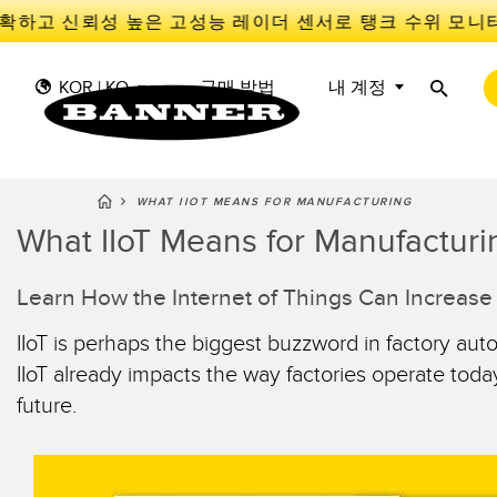
확하고 신뢰성 높은 고성능 레이더 센서로 탱크 수위 모니
KOR | KO
구매 방법
내 계정
WHAT IIOT MEANS FOR MANUFACTURING
What IIoT Means for Manufacturi
센
I
센서
IIOT 및 스마트 팩토리
측정 솔루션
스마트 센서
Learn How the Internet of Things Can Increase 
광전 
Overal
Effect
조명 및 표시기
장비 보호
IIoT is perhaps the biggest buzzword in factory auto
레이더
선행 
기계 안전
추적
IIoT already impacts the way factories operate today
슬롯, 
future.
산업용 무선
PICK-TO-LIGHT
Condit
예측 
Sensor
BARCODE & VISION
산업용 조명