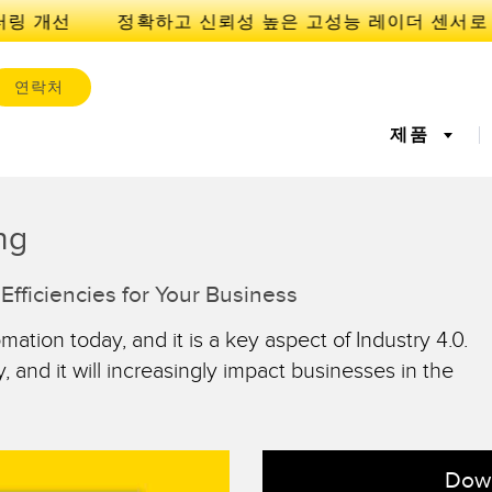
터링 개선
연락처
제품
ng
서
IOT 및 스마트 팩토리
Efficiencies for Your Business
센서
l Equipment
레이저 거리 측정
기계 모니터링/전체 장비 효
측정 어레
공장 커뮤
iveness (OEE)
율성
mation today, and it is a key aspect of Industry 4.0.
 센서
초음파 센서
광섬유 증
에지 감지
원격 모니터링
예측 및 
, and it will increasingly impact businesses in the
라벨, 영역 감지 센서
등록 상표, 색상, 발광 센서
Pick-to-L
상태 모니
ion Monitoring
Wireless Condition
Vibration 
유지보수
탱크 수위 모니터링
s
Monitoring Sensors
Down