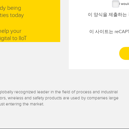
I woul
ady being
이 양식을 제출하는
ties today
help your
이 사이트는 reCAP
ital to IIoT
bally recognized leader in the field of process and industrial
tors, wireless and safety products are used by companies large
just entering the market.