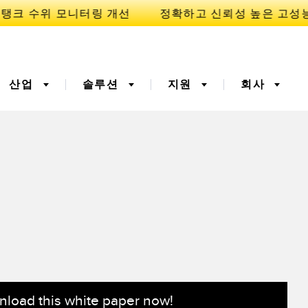
산업
솔루션
지원
회사
이
니케이션
3D 비행 시간(ToF)
부품, 정비 또는 팔레트 픽
업 요청
폭기
광섬유
예방적 유지보수용
예측 유지보수
ight 센서
온도 및 진동 센서
터링
Sensors
load this white paper now!