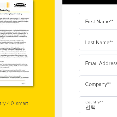
 링크
ESSORIES
소프트웨어
서리
First Name*
Banner Measurement Sensor 
k
센서 GUI 소프트웨어
Last Name*
Email Addres
Company*
Country*
try 4.0, smart