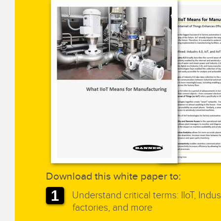
REMOTE I/O
상태 표시
관련
ACC
CONNECTIVITY
측정 및 검사
세척
액세
MONITORING SOLUTIONS
품질 관리
IO-Lin
차량 감지
컨버터
신제품
PREDICTIVE MAINTENANCE
코드셋
SNAP SIGNAL
RADAR APPLICATIONS
액세서리
SOFTWARE
기술
Download this white paper to:
Understand critical terms: IIoT, Indus
factories, and more