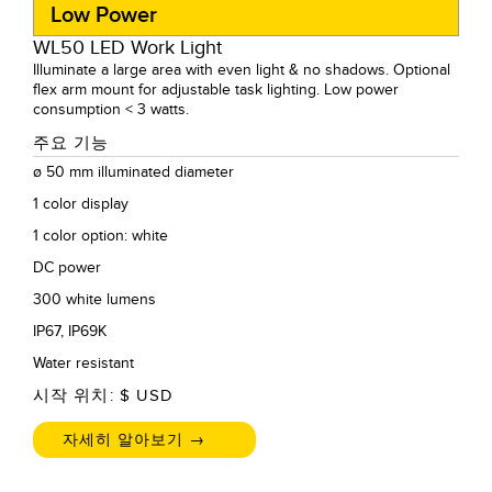
Low Power
WL50 LED Work Light
Illuminate a large area with even light & no shadows. Optional
flex arm mount for adjustable task lighting. Low power
consumption < 3 watts.
주요 기능
ø 50 mm illuminated diameter
1 color display
1 color option: white
DC power
300 white lumens
IP67, IP69K
Water resistant
시작 위치: $
USD
자세히 알아보기 →