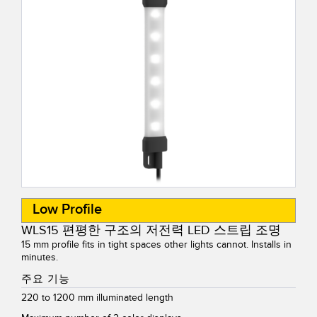
IO-Link
Wireless Condition Monitoring Sensors
Vibration Sensors
ACCESSORIES
액세서리
컨버터
코드셋
Low Profile
WLS15 편평한 구조의 저전력 LED 스트립 조명
소프트웨어
15 mm profile fits in tight spaces other lights cannot. Installs in
minutes.
Banner Measurement Sensor Software
주요 기능
센서 GUI 소프트웨어
220 to 1200 mm illuminated length