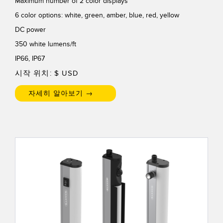
Maximum number of 2 color displays
TECHNOLOGY
6 color options: white, green, amber, blue, red, yellow
DC power
IO-Link 지원 센서
350 white lumens/ft
IP66, IP67
시작 위치: $
USD
자세히 알아보기 →