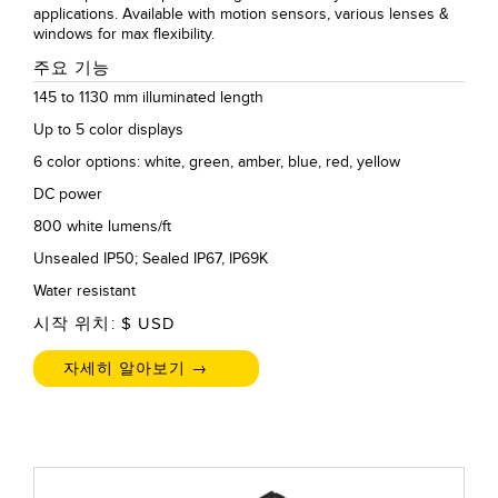
applications. Available with motion sensors, various lenses &
windows for max flexibility.
주요 기능
145 to 1130 mm illuminated length
Up to 5 color displays
6 color options: white, green, amber, blue, red, yellow
DC power
800 white lumens/ft
Unsealed IP50; Sealed IP67, IP69K
Water resistant
시작 위치: $
USD
자세히 알아보기 →