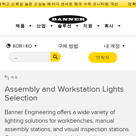
하고 신뢰성 높은 고성능 레이더 센서로 탱크 수위 모니터링 개선
제품
산업
솔루션
지원
회사
KOR | KO
구매 방법
내 계정
센서
IIOT 및 스마트 팩토리
측정 솔루션
조명 및 표시기
스마트 센서
연락처
기계 안전
장비 보호
산업용 무선
추적
PICK-TO-LIGHT
BARCODE & VISION
산업용 조명
상태 표시
REMOTE I/O
측정 및 검사
CONNECTIVITY
품질 관리
차량 감지
뒤로
MONITORING SOLUTIONS
PREDICTIVE MAINTENANCE
RADAR APPLICATIONS
Assembly and Workstation Lights
신제품
SNAP SIGNAL
액세서리
Selection
SOFTWARE
기술
IIOT 및 스마트 팩토리
Banner Engineering offers a wide variety of
Overall Equipment Effectiveness (OEE)
센서
lighting solutions for workbenches, manual
assembly stations, and visual inspection stations.
광전 센서
기계 모니터링/전체 장비 효율성