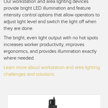
Our workstation and area lighting devices
레이저 거리 측정
공장 커뮤니케이션
provide bright LED illumination and feature
측정 어레이
부품, 정비 또는 팔레트 픽업 요청
intensity control options that allow operators to
adjust light level and switch the light off when
3D 비행 시간(ToF)
선행 에지 감지
they are done.
레이더 센서
원격 모니터링
The bright, even light output with no hot spots
초음파 센서
예측 및 예방적 유지보수용 상태 모니터링
increases worker productivity, improves
광섬유 증폭기
예측 유지보수
ergonomics, and provides illumination exactly
where needed.
광섬유
예측 유지보수
Learn more about workstation and area lighting
슬롯, 라벨, 영역 감지 센서
탱크 수위 모니터링
challenges and solutions.
등록 상표, 색상, 발광 센서
Pick-to-Light 센서
관련 링크
온도 및 진동 센서
세척
Condition Monitoring Sensors