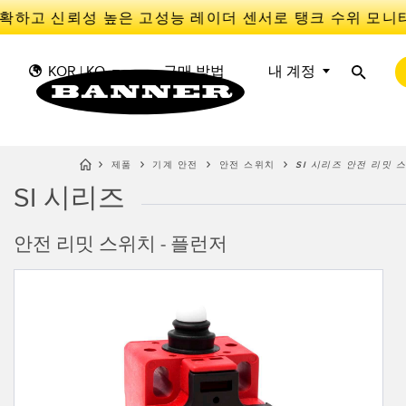
확하고 신뢰성 높은 고성능 레이더 센서로 탱크 수위 모니터
KOR | KO
구매 방법
내 계정
제품
기계 안전
안전 스위치
SI 시리즈 안전 리밋 스
SI 시리즈
센
I
센서
IIOT 및 스마트 팩토리
측정 솔루션
스마트 센서
안전 리밋 스위치 - 플런저
광전 
Overal
Effect
조명 및 표시기
장비 보호
레이더
선행 
기계 안전
추적
슬롯, 
산업용 무선
PICK-TO-LIGHT
Condit
예측 
Sensor
BARCODE & VISION
산업용 조명