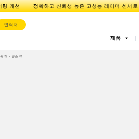
링 개선
연락처
제품
위치 - 플런저
서
IOT 및 스마트 팩토리
센서
l Equipment
레이저 거리 측정
기계 모니터링/전체 장비 효
측정 어레
공장 커뮤
iveness (OEE)
율성
 센서
초음파 센서
광섬유 증
에지 감지
원격 모니터링
예측 및 
라벨, 영역 감지 센서
등록 상표, 색상, 발광 센서
Pick-to-L
상태 모니
ion Monitoring
Wireless Condition
Vibration 
유지보수
탱크 수위 모니터링
s
Monitoring Sensors