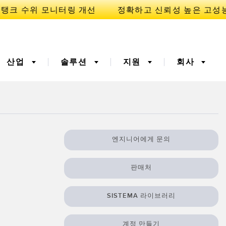
산업
솔루션
지원
회사
이
니케이션
3D 비행 시간(ToF)
부품, 정비 또는 팔레트 픽
엔지니어에게 문의
업 요청
폭기
광섬유
예방적 유지보수용
예측 유지보수
판매처
ight 센서
온도 및 진동 센서
터링
Sensors
SISTEMA 라이브러리
계정 만들기