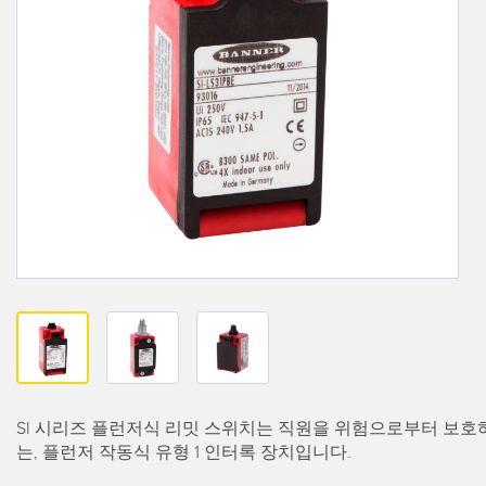
REMOTE I/O
상태 표시
관련
ACC
CONNECTIVITY
측정 및 검사
세척
액세
MONITORING SOLUTIONS
품질 관리
IO-Lin
차량 감지
컨버터
신제품
PREDICTIVE MAINTENANCE
코드셋
SNAP SIGNAL
RADAR APPLICATIONS
액세서리
SOFTWARE
기술
SI 시리즈 플런저식 리밋 스위치는 직원을 위험으로부터 보호
는, 플런저 작동식 유형 1 인터록 장치입니다.