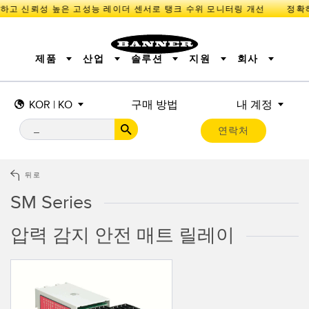
하고 신뢰성 높은 고성능 레이더 센서로 탱크 수위 모니터링 개선
제품
산업
솔루션
지원
회사
KOR | KO
구매 방법
내 계정
센서
IIOT 및 스마트 팩토리
측정 솔루션
조명 및 표시기
스마트 센서
연락처
기계 안전
장비 보호
산업용 무선
추적
PICK-TO-LIGHT
BARCODE & VISION
산업용 조명
상태 표시
REMOTE I/O
측정 및 검사
CONNECTIVITY
품질 관리
차량 감지
뒤로
MONITORING SOLUTIONS
PREDICTIVE MAINTENANCE
RADAR APPLICATIONS
SM Series
신제품
SNAP SIGNAL
액세서리
SOFTWARE
기술
압력 감지 안전 매트 릴레이
IIOT 및 스마트 팩토리
Overall Equipment Effectiveness (OEE)
센서
광전 센서
기계 모니터링/전체 장비 효율성