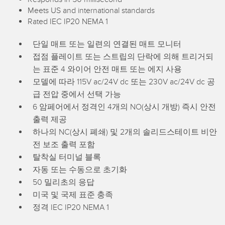
IO-Link
Meets US and international standards
Wireless Condition Monitoring Sensors
Rated IEC IP20 NEMA 1
Vibration Sensors
단일 매트 또는 일련의 연결된 매트 모니터
접점 플레이트 또는 스트립의 단락에 의해 트리거되
는 표준 4 와이어 안전 매트 또는 에지 사용
ACCESSORIES
모델에 따라 115V ac/24V dc 또는 230V ac/24V dc 공
급 전압 중에서 선택 가능
액세서리
6 암페어에서 정격인 4개의 NO(상시 개방) 즉시 안전
출력 제공
컨버터
하나의 NC(상시 폐쇄) 및 2개의 솔리드스테이트 비안
코드셋
전 보조 출력 포함
탈착실 터미널 블록
소프트웨어
자동 또는 수동으로 초기화
50 밀리초의 응답
Banner Measurement Sensor Software
미국 및 국제 표준 충족
정격 IEC IP20 NEMA 1
센서 GUI 소프트웨어