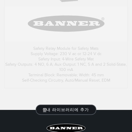
Safety Relay Module for Safety Mats
Supply Voltage: 230 V ac or 12-24 V dc
Safety Input: 4-Wire Safety Mat
Safety Outputs: 4 NO, 6 A; Aux Output: 1 NC, 5 A and 2 Solid-State,
100 mA
Terminal Block: Removable; Width: 45 mm
Self-Checking Circuitry, Auto/Manual Reset, EDM
내 라이브러리에 추가