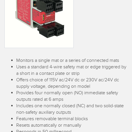
레이저 거리 측정
공장 커뮤니케이션
측정 어레이
부품, 정비 또는 팔레트 픽업 요청
3D 비행 시간(ToF)
선행 에지 감지
레이더 센서
원격 모니터링
초음파 센서
예측 및 예방적 유지보수용 상태 모니터링
Monitors a single mat or a series of connected mats
광섬유 증폭기
예측 유지보수
Uses a standard 4-wire safety mat or edge triggered by
a short in a contact plate or strip
광섬유
예측 유지보수
Offers choice of 115V ac/24V dc or 230V ac/24V dc
슬롯, 라벨, 영역 감지 센서
탱크 수위 모니터링
supply voltage, depending on model
Provides four normally open (NO) immediate safety
등록 상표, 색상, 발광 센서
outputs rated at 6 amps
Includes one normally closed (NC) and two solid-state
Pick-to-Light 센서
관련 링크
non-safety auxiliary outputs
Features removable terminal blocks
온도 및 진동 센서
세척
Resets automatically or manually
Condition Monitoring Sensors
Responds in 50 millisecond