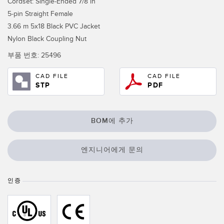
Cordset: Single-Ended 7/8 in
IO-Link
5-pin Straight Female
Wireless Condition Monitoring Sensors
3.66 m 5x18 Black PVC Jacket
Vibration Sensors
Nylon Black Coupling Nut
부품 번호:
25496
CAD FILE
CAD FILE
ACCESSORIES
STP
PDF
액세서리
컨버터
BOM에 추가
코드셋
엔지니어에게 문의
소프트웨어
인증
Banner Measurement Sensor Software
센서 GUI 소프트웨어