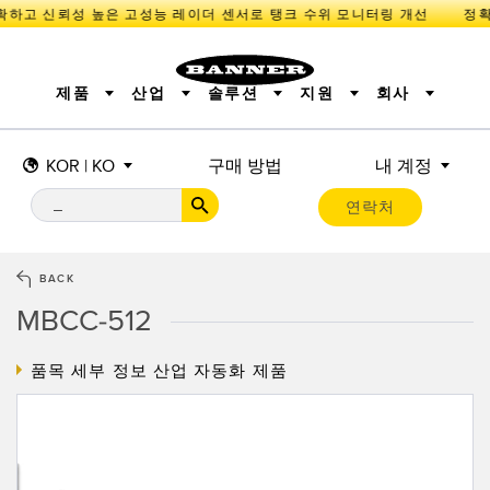
확하고 신뢰성 높은 고성능 레이더 센서로 탱크 수위 모니터링 개선
제품
산업
솔루션
지원
회사
KOR | KO
구매 방법
내 계정
센서
IIOT 및 스마트 팩토리
측정 솔루션
조명 및 표시기
스마트 센서
연락처
기계 안전
장비 보호
산업용 무선
추적
PICK-TO-LIGHT
BARCODE & VISION
산업용 조명
상태 표시
REMOTE I/O
측정 및 검사
CONNECTIVITY
품질 관리
차량 감지
BACK
MONITORING SOLUTIONS
PREDICTIVE MAINTENANCE
RADAR APPLICATIONS
MBCC-512
신제품
SNAP SIGNAL
액세서리
SOFTWARE
기술
품목 세부 정보
산업 자동화 제품
IIOT 및 스마트 팩토리
Overall Equipment Effectiveness (OEE)
센서
광전 센서
기계 모니터링/전체 장비 효율성