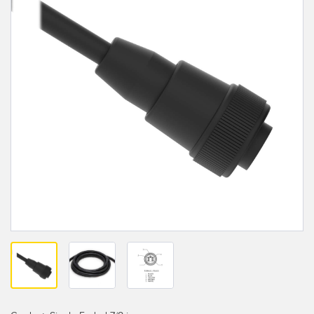
레이저 거리 측정
공장 커뮤니케이션
측정 어레이
부품, 정비 또는 팔레트 픽업 요청
3D 비행 시간(ToF)
선행 에지 감지
레이더 센서
원격 모니터링
초음파 센서
예측 및 예방적 유지보수용 상태 모니터링
광섬유 증폭기
예측 유지보수
광섬유
예측 유지보수
슬롯, 라벨, 영역 감지 센서
탱크 수위 모니터링
등록 상표, 색상, 발광 센서
Pick-to-Light 센서
관련 링크
온도 및 진동 센서
세척
Condition Monitoring Sensors