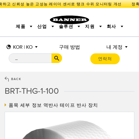
하고 신뢰성 높은 고성능 레이더 센서로 탱크 수위 모니터링 개선
제품
산업
솔루션
지원
회사
KOR | KO
구매 방법
내 계정
센서
IIOT 및 스마트 팩토리
측정 솔루션
조명 및 표시기
스마트 센서
연락처
기계 안전
장비 보호
산업용 무선
추적
PICK-TO-LIGHT
BARCODE & VISION
산업용 조명
상태 표시
REMOTE I/O
측정 및 검사
CONNECTIVITY
품질 관리
차량 감지
BACK
MONITORING SOLUTIONS
PREDICTIVE MAINTENANCE
RADAR APPLICATIONS
BRT-THG-1-100
신제품
SNAP SIGNAL
액세서리
SOFTWARE
기술
품목 세부 정보
역반사 테이프 반사 장치
IIOT 및 스마트 팩토리
Overall Equipment Effectiveness (OEE)
센서
광전 센서
기계 모니터링/전체 장비 효율성