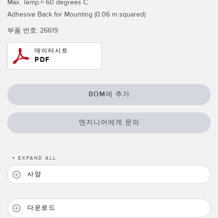
Max. Temp.= 60 degrees C
IO-Link
Adhesive Back for Mounting (0.06 m squared)
Wireless Condition Monitoring Sensors
부품 번호:
26619
Vibration Sensors
데이터시트
PDF
ACCESSORIES
BOM에 추가
액세서리
컨버터
엔지니어에게 문의
코드셋
+
EXPAND ALL
소프트웨어
사양
Banner Measurement Sensor Software
센서 GUI 소프트웨어
다운로드