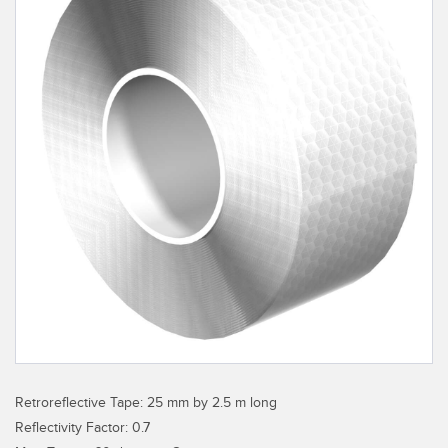
레이저 거리 측정
공장 커뮤니케이션
측정 어레이
부품, 정비 또는 팔레트 픽업 요청
3D 비행 시간(ToF)
선행 에지 감지
레이더 센서
원격 모니터링
초음파 센서
예측 및 예방적 유지보수용 상태 모니터링
광섬유 증폭기
예측 유지보수
광섬유
예측 유지보수
슬롯, 라벨, 영역 감지 센서
탱크 수위 모니터링
등록 상표, 색상, 발광 센서
Pick-to-Light 센서
관련 링크
Retroreflective Tape: 25 mm by 2.5 m long
온도 및 진동 센서
세척
Reflectivity Factor: 0.7
Condition Monitoring Sensors