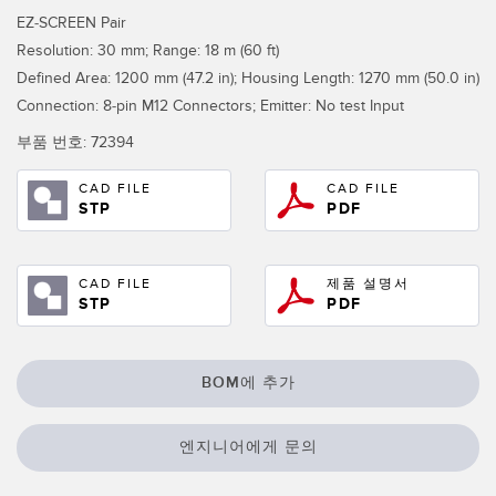
IO-Link
EZ-SCREEN Pair
Wireless Condition Monitoring Sensors
Resolution: 30 mm; Range: 18 m (60 ft)
Defined Area: 1200 mm (47.2 in); Housing Length: 1270 mm (50.0 in)
Vibration Sensors
Connection: 8-pin M12 Connectors; Emitter: No test Input
부품 번호:
72394
ACCESSORIES
CAD FILE
CAD FILE
STP
PDF
액세서리
컨버터
CAD FILE
제품 설명서
STP
PDF
코드셋
소프트웨어
BOM에 추가
Banner Measurement Sensor Software
엔지니어에게 문의
센서 GUI 소프트웨어