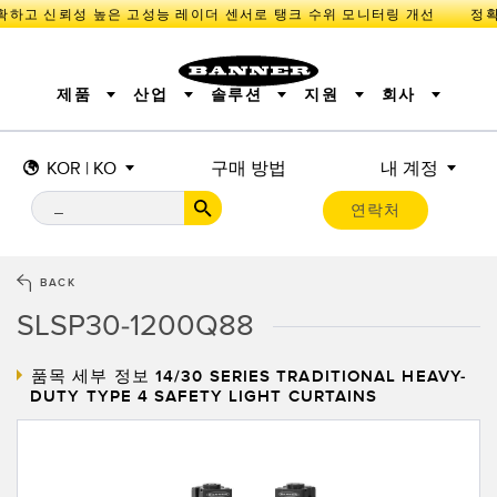
확하고 신뢰성 높은 고성능 레이더 센서로 탱크 수위 모니터링 개선
제품
산업
솔루션
지원
회사
KOR | KO
구매 방법
내 계정
센서
IIOT 및 스마트 팩토리
측정 솔루션
조명 및 표시기
스마트 센서
연락처
기계 안전
장비 보호
산업용 무선
추적
PICK-TO-LIGHT
BARCODE & VISION
산업용 조명
상태 표시
REMOTE I/O
측정 및 검사
CONNECTIVITY
품질 관리
차량 감지
BACK
MONITORING SOLUTIONS
PREDICTIVE MAINTENANCE
RADAR APPLICATIONS
SLSP30-1200Q88
신제품
SNAP SIGNAL
액세서리
SOFTWARE
기술
품목 세부 정보
14/30 SERIES TRADITIONAL HEAVY-
IIOT 및 스마트 팩토리
DUTY TYPE 4 SAFETY LIGHT CURTAINS
Overall Equipment Effectiveness (OEE)
센서
광전 센서
기계 모니터링/전체 장비 효율성