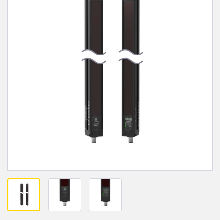
레이저 거리 측정
공장 커뮤니케이션
측정 어레이
부품, 정비 또는 팔레트 픽업 요청
3D 비행 시간(ToF)
선행 에지 감지
레이더 센서
원격 모니터링
초음파 센서
예측 및 예방적 유지보수용 상태 모니터링
광섬유 증폭기
예측 유지보수
광섬유
예측 유지보수
슬롯, 라벨, 영역 감지 센서
탱크 수위 모니터링
등록 상표, 색상, 발광 센서
Pick-to-Light 센서
관련 링크
온도 및 진동 센서
세척
Condition Monitoring Sensors