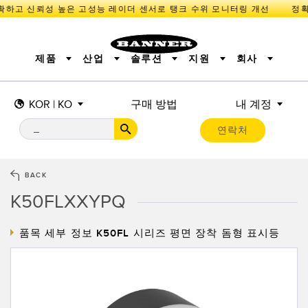
확하고 신뢰성 높은 고성능 레이더 센서로 탱크 수위 모니터링 개선
제품
산업
솔루션
지원
회사
KOR | KO
구매 방법
내 계정
센서
IIOT 및 스마트 팩토리
측정 솔루션
조명 및 표시기
스마트 센서
연락처
기계 안전
장비 보호
산업용 무선
추적
PICK-TO-LIGHT
BARCODE & VISION
산업용 조명
상태 표시
REMOTE I/O
측정 및 검사
CONNECTIVITY
품질 관리
차량 감지
BACK
MONITORING SOLUTIONS
PREDICTIVE MAINTENANCE
RADAR APPLICATIONS
K50FLXXYPQ
신제품
SNAP SIGNAL
액세서리
SOFTWARE
기술
품목 세부 정보
K50FL 시리즈 평면 장착 돔형 표시등
IIOT 및 스마트 팩토리
Overall Equipment Effectiveness (OEE)
센서
광전 센서
기계 모니터링/전체 장비 효율성