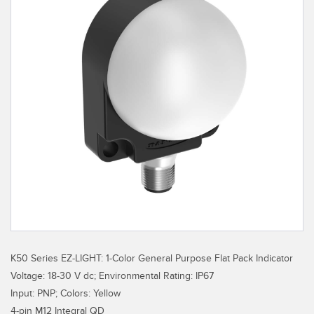
레이저 거리 측정
공장 커뮤니케이션
측정 어레이
부품, 정비 또는 팔레트 픽업 요청
3D 비행 시간(ToF)
선행 에지 감지
레이더 센서
원격 모니터링
초음파 센서
예측 및 예방적 유지보수용 상태 모니터링
광섬유 증폭기
예측 유지보수
광섬유
예측 유지보수
슬롯, 라벨, 영역 감지 센서
탱크 수위 모니터링
등록 상표, 색상, 발광 센서
Pick-to-Light 센서
K50 Series EZ-LIGHT: 1-Color General Purpose Flat Pack Indicator
관련 링크
Voltage: 18-30 V dc; Environmental Rating: IP67
온도 및 진동 센서
Input: PNP; Colors: Yellow
세척
Condition Monitoring Sensors
4-pin M12 Integral QD