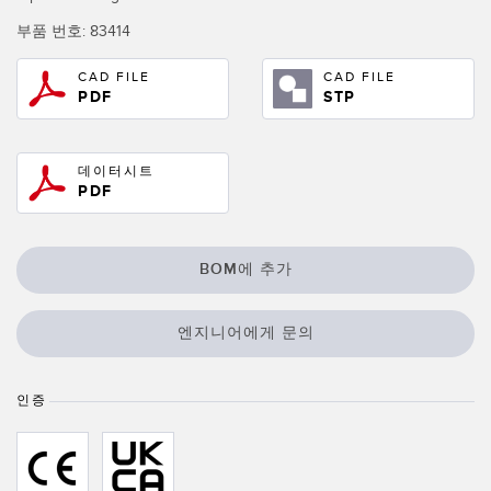
IO-Link
부품 번호:
83414
Wireless Condition Monitoring Sensors
CAD FILE
CAD FILE
Vibration Sensors
PDF
STP
데이터시트
ACCESSORIES
PDF
액세서리
컨버터
BOM에 추가
코드셋
엔지니어에게 문의
소프트웨어
인증
Banner Measurement Sensor Software
센서 GUI 소프트웨어