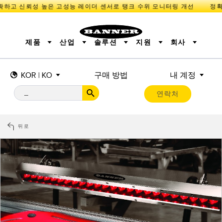
확하고 신뢰성 높은 고성능 레이더 센서로 탱크 수위 모니터링 개선
제품
산업
솔루션
지원
회사
KOR | KO
구매 방법
내 계정
센서
IIOT 및 스마트 팩토리
측정 솔루션
조명 및 표시기
스마트 센서
연락처
기계 안전
장비 보호
산업용 무선
추적
PICK-TO-LIGHT
BARCODE & VISION
산업용 조명
상태 표시
REMOTE I/O
측정 및 검사
CONNECTIVITY
품질 관리
차량 감지
뒤로
MONITORING SOLUTIONS
PREDICTIVE MAINTENANCE
RADAR APPLICATIONS
신제품
SNAP SIGNAL
액세서리
SOFTWARE
기술
IIOT 및 스마트 팩토리
Overall Equipment Effectiveness (OEE)
센서
광전 센서
기계 모니터링/전체 장비 효율성