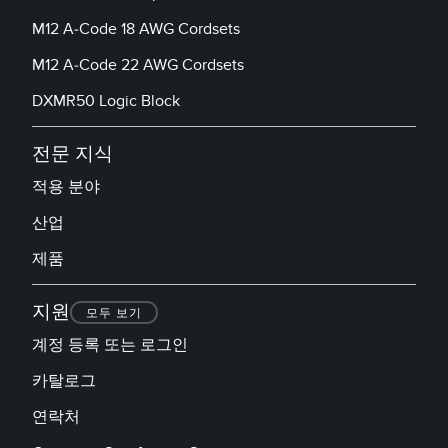
IO-Link
M12 A-Code 18 AWG Cordsets
Wireless Condition Monitoring Sensors
M12 A-Code 22 AWG Cordsets
Vibration Sensors
DXMR50 Logic Block
전문 지식
ACCESSORIES
적용 분야
액세서리
산업
컨버터
제품
코드셋
지원
모두 보기
소프트웨어
계정 등록 또는 로그인
카탈로그
Banner Measurement Sensor Software
연락처
센서 GUI 소프트웨어