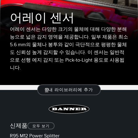
레이저 거리 측정
공장 커뮤니케이션
어레이 센서
측정 어레이
부품, 정비 또는 팔레트 픽업 요청
3D 비행 시간(ToF)
선행 에지 감지
어레이 센서는 다양한 크기의 물체에 대해 다양한 분해
능으로 넓은 감지 영역을 제공합니다. 일부 제품은 최소
레이더 센서
원격 모니터링
5.6 mm의 물체나 봉투와 같이 극단적으로 평평한 물체
도 신뢰성 높게 감지할 수 있습니다. 이 센서는 일반적
초음파 센서
예측 및 예방적 유지보수용 상태 모니터링
으로 선행 에지 감지 또는 Pick-to-Light 용도로 사용됩
광섬유 증폭기
예측 유지보수
니다.
광섬유
예측 유지보수
슬롯, 라벨, 영역 감지 센서
탱크 수위 모니터링
내 라이브러리에 추가
등록 상표, 색상, 발광 센서
Pick-to-Light 센서
관련 링크
온도 및 진동 센서
신제품
모두 보기
세척
R95 M12 Power Splitter
Condition Monitoring Sensors