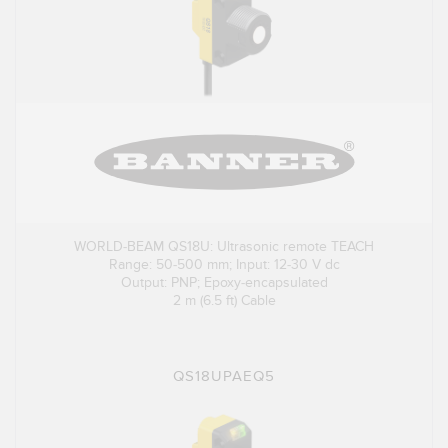
WORLD-BEAM QS18U: Ultrasonic remote TEACH
Range: 50-500 mm; Input: 12-30 V dc
Output: PNP; Epoxy-encapsulated
2 m (6.5 ft) Cable
QS18UPAEQ5