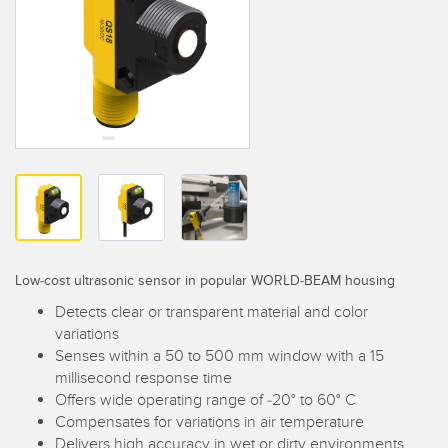
레이저 거리 측정
공장 커뮤니케이션
측정 어레이
부품, 정비 또는 팔레트 픽업 요청
3D 비행 시간(ToF)
선행 에지 감지
레이더 센서
원격 모니터링
초음파 센서
예측 및 예방적 유지보수용 상태 모니터링
광섬유 증폭기
예측 유지보수
광섬유
예측 유지보수
Low-cost ultrasonic sensor in popular WORLD-BEAM housing
슬롯, 라벨, 영역 감지 센서
탱크 수위 모니터링
Detects clear or transparent material and color
등록 상표, 색상, 발광 센서
variations
Senses within a 50 to 500 mm window with a 15
Pick-to-Light 센서
관련 링크
millisecond response time
Offers wide operating range of -20° to 60° C
온도 및 진동 센서
세척
Compensates for variations in air temperature
Delivers high accuracy in wet or dirty environments
Condition Monitoring Sensors