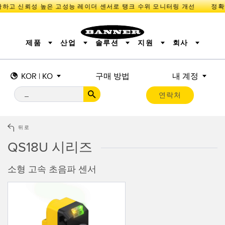
하고 신뢰성 높은 고성능 레이더 센서로 탱크 수위 모니터링 개선
제품
산업
솔루션
지원
회사
KOR | KO
구매 방법
내 계정
센서
IIOT 및 스마트 팩토리
측정 솔루션
조명 및 표시기
스마트 센서
연락처
기계 안전
장비 보호
산업용 무선
추적
PICK-TO-LIGHT
BARCODE & VISION
산업용 조명
상태 표시
REMOTE I/O
측정 및 검사
CONNECTIVITY
품질 관리
차량 감지
뒤로
MONITORING SOLUTIONS
PREDICTIVE MAINTENANCE
RADAR APPLICATIONS
QS18U 시리즈
신제품
SNAP SIGNAL
액세서리
SOFTWARE
기술
소형 고속 초음파 센서
IIOT 및 스마트 팩토리
Overall Equipment Effectiveness (OEE)
센서
광전 센서
기계 모니터링/전체 장비 효율성