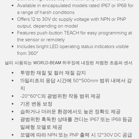
IO-Link
Available in encapsulated models rated IP67 or IP68 for
Wireless Condition Monitoring Sensors
a range of harsh conditions
Offers 12 to 30V dc supply voltage with NPN or PNP
Vibration Sensors
output, depending on model
Features push-button TEACH for easy programming at
the sensor or remotely
Includes bright LED operating status indicators visible
ACCESSORIES
from 360°
액세서리
널리 사용되는 WORLD-BEAM 하우징에 내장된 저렴한 초음파 센서
투명한 재질 및 컬러 재질 감지
컨버터
15밀리초의 응답 시간에 50~500mm 범위 내에서 감
코드셋
지
-20~60°C의 광범위한 작동 범위 제공
기온 변동 보정
소프트웨어
습하거나 더러운 환경에서도 높은 정확도 제공
Banner Measurement Sensor Software
광범위한 혹독한 상태를 견디는 IP67 또는 IP68 등급
밀폐형 모델로 제공
센서 GUI 소프트웨어
모델에 따라 NPN 또는 PNP 출력 시 12~30V DC 공급