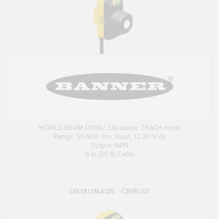
WORLD-BEAM QS18U: Ultrasonic TEACH mode
Range: 50-500 mm; Input: 12-30 V dc
Output: NPN
9 m (30 ft) Cable
QS18UNAQ5 -CNBL01