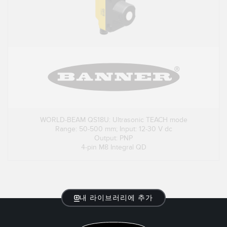
WORLD-BEAM QS18U: Ultrasonic TEACH mode
Range: 50-500 mm; Input: 12-30 V dc
Output: PNP
4-pin M8 Integral QD
내 라이브러리에 추가