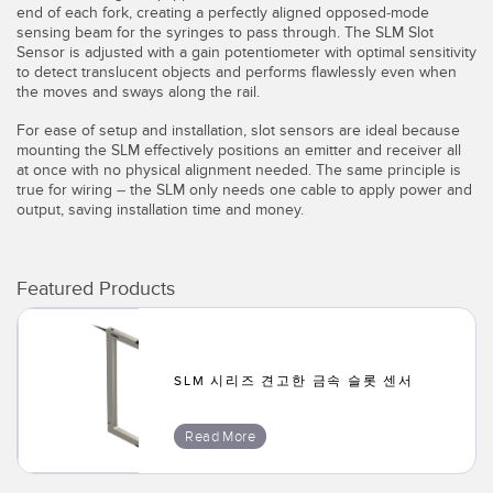
IO-Link
end of each fork, creating a perfectly aligned opposed-mode
sensing beam for the syringes to pass through. The SLM Slot
Wireless Condition Monitoring Sensors
Sensor is adjusted with a gain potentiometer with optimal sensitivity
to detect translucent objects and performs flawlessly even when
Vibration Sensors
the moves and sways along the rail.
For ease of setup and installation, slot sensors are ideal because
mounting the SLM effectively positions an emitter and receiver all
at once with no physical alignment needed. The same principle is
ACCESSORIES
true for wiring – the SLM only needs one cable to apply power and
output, saving installation time and money.
액세서리
컨버터
Featured Products
코드셋
소프트웨어
SLM 시리즈 견고한 금속 슬롯 센서
Banner Measurement Sensor Software
Read More
센서 GUI 소프트웨어