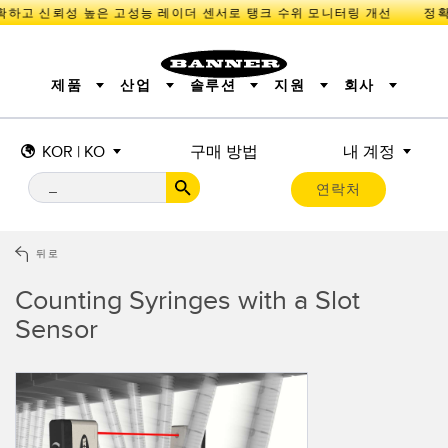
하고 신뢰성 높은 고성능 레이더 센서로 탱크 수위 모니터링 개선
제품
산업
솔루션
지원
회사
KOR | KO
구매 방법
내 계정
센서
IIOT 및 스마트 팩토리
측정 솔루션
조명 및 표시기
스마트 센서
연락처
기계 안전
장비 보호
산업용 무선
추적
PICK-TO-LIGHT
BARCODE & VISION
산업용 조명
상태 표시
REMOTE I/O
측정 및 검사
CONNECTIVITY
품질 관리
차량 감지
뒤로
MONITORING SOLUTIONS
PREDICTIVE MAINTENANCE
RADAR APPLICATIONS
Counting Syringes with a Slot
신제품
SNAP SIGNAL
액세서리
SOFTWARE
기술
Sensor
IIOT 및 스마트 팩토리
Overall Equipment Effectiveness (OEE)
센서
광전 센서
기계 모니터링/전체 장비 효율성