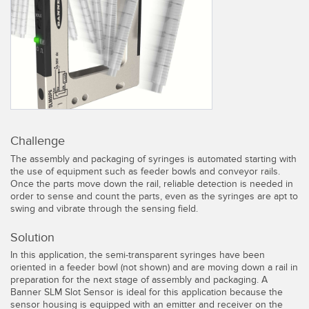
레이저 거리 측정
공장 커뮤니케이션
측정 어레이
부품, 정비 또는 팔레트 픽업 요청
3D 비행 시간(ToF)
선행 에지 감지
레이더 센서
원격 모니터링
초음파 센서
예측 및 예방적 유지보수용 상태 모니터링
Challenge
광섬유 증폭기
예측 유지보수
The assembly and packaging of syringes is automated starting with
the use of equipment such as feeder bowls and conveyor rails.
광섬유
예측 유지보수
Once the parts move down the rail, reliable detection is needed in
order to sense and count the parts, even as the syringes are apt to
슬롯, 라벨, 영역 감지 센서
탱크 수위 모니터링
swing and vibrate through the sensing field.
등록 상표, 색상, 발광 센서
Solution
Pick-to-Light 센서
In this application, the semi-transparent syringes have been
관련 링크
oriented in a feeder bowl (not shown) and are moving down a rail in
온도 및 진동 센서
preparation for the next stage of assembly and packaging. A
세척
Banner SLM Slot Sensor is ideal for this application because the
sensor housing is equipped with an emitter and receiver on the
Condition Monitoring Sensors