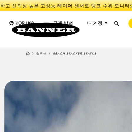
하고 신뢰성 높은 고성능 레이더 센서로 탱크 수위 모니터링
KOR | KO
구매 방법
내 계정
솔루션
REACH STACKER STATUS
센
I
센서
IIOT 및 스마트 팩토리
측정 솔루션
스마트 센서
광전 
Overal
Effect
조명 및 표시기
장비 보호
레이더
선행 
기계 안전
추적
슬롯, 
산업용 무선
PICK-TO-LIGHT
Condit
예측 
Sensor
BARCODE & VISION
산업용 조명