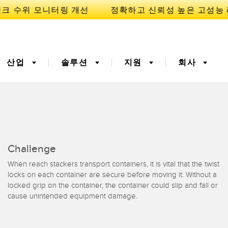
산업
솔루션
지원
회사
이
니케이션
3D 비행 시간(ToF)
부품, 정비 또는 팔레트 픽
Challenge
업 요청
폭기
광섬유
When reach stackers transport containers, it is vital that the twist
예방적 유지보수용
예측 유지보수
locks on each container are secure before moving it. Without a
ight 센서
온도 및 진동 센서
터링
locked grip on the container, the container could slip and fall or
Sensors
cause unintended equipment damage.