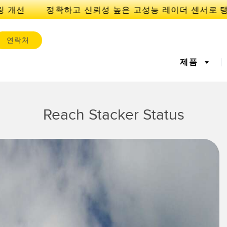
 개선
연락처
제품
서
IOT 및 스마트 팩토리
Reach Stacker Status
센서
l Equipment
레이저 거리 측정
기계 모니터링/전체 장비 효
측정 어레
공장 커뮤
iveness (OEE)
율성
 센서
초음파 센서
광섬유 증
에지 감지
원격 모니터링
예측 및 
라벨, 영역 감지 센서
등록 상표, 색상, 발광 센서
Pick-to-L
상태 모니
ion Monitoring
Wireless Condition
Vibration 
유지보수
탱크 수위 모니터링
s
Monitoring Sensors