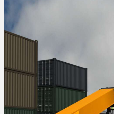
REMOTE I/O
상태 표시
관련
ACC
CONNECTIVITY
측정 및 검사
세척
액세
MONITORING SOLUTIONS
품질 관리
IO-Lin
차량 감지
컨버터
신제품
PREDICTIVE MAINTENANCE
코드셋
SNAP SIGNAL
RADAR APPLICATIONS
액세서리
SOFTWARE
기술