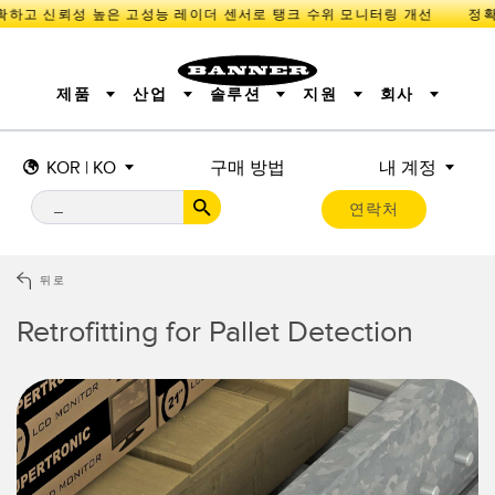
확하고 신뢰성 높은 고성능 레이더 센서로 탱크 수위 모니터링 개선
제품
산업
솔루션
지원
회사
KOR | KO
구매 방법
내 계정
센서
IIOT 및 스마트 팩토리
측정 솔루션
조명 및 표시기
스마트 센서
연락처
기계 안전
장비 보호
산업용 무선
추적
PICK-TO-LIGHT
BARCODE & VISION
산업용 조명
상태 표시
REMOTE I/O
측정 및 검사
CONNECTIVITY
품질 관리
차량 감지
뒤로
MONITORING SOLUTIONS
PREDICTIVE MAINTENANCE
RADAR APPLICATIONS
Retrofitting for Pallet Detection
신제품
SNAP SIGNAL
액세서리
SOFTWARE
기술
IIOT 및 스마트 팩토리
Overall Equipment Effectiveness (OEE)
센서
광전 센서
기계 모니터링/전체 장비 효율성