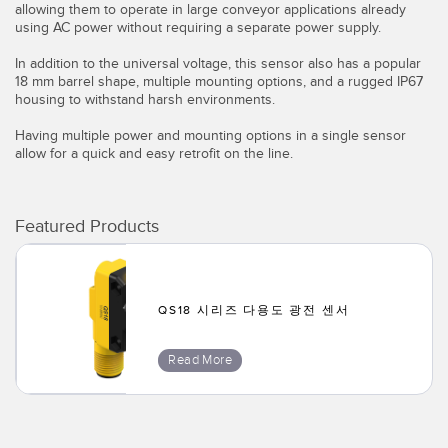
allowing them to operate in large conveyor applications already
IO-Link
using AC power without requiring a separate power supply.
Wireless Condition Monitoring Sensors
In addition to the universal voltage, this sensor also has a popular
Vibration Sensors
18 mm barrel shape, multiple mounting options, and a rugged IP67
housing to withstand harsh environments.
Having multiple power and mounting options in a single sensor
allow for a quick and easy retrofit on the line.
ACCESSORIES
액세서리
Featured Products
컨버터
코드셋
QS18 시리즈 다용도 광전 센서
소프트웨어
Read More
Banner Measurement Sensor Software
센서 GUI 소프트웨어