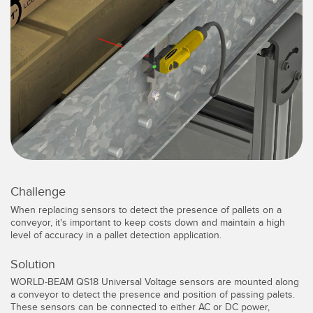
레이저 거리 측정
공장 커뮤니케이션
측정 어레이
부품, 정비 또는 팔레트 픽업 요청
3D 비행 시간(ToF)
선행 에지 감지
레이더 센서
원격 모니터링
초음파 센서
예측 및 예방적 유지보수용 상태 모니터링
광섬유 증폭기
예측 유지보수
광섬유
예측 유지보수
Challenge
슬롯, 라벨, 영역 감지 센서
탱크 수위 모니터링
When replacing sensors to detect the presence of pallets on a
conveyor, it's important to keep costs down and maintain a high
등록 상표, 색상, 발광 센서
level of accuracy in a pallet detection application.
Pick-to-Light 센서
관련 링크
Solution
WORLD-BEAM QS18 Universal Voltage sensors are mounted along
온도 및 진동 센서
세척
a conveyor to detect the presence and position of passing palets.
These sensors can be connected to either AC or DC power,
Condition Monitoring Sensors