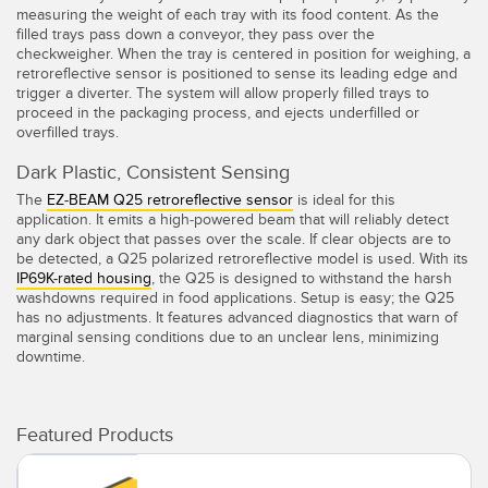
IO-Link
measuring the weight of each tray with its food content. As the
filled trays pass down a conveyor, they pass over the
Wireless Condition Monitoring Sensors
checkweigher. When the tray is centered in position for weighing, a
retroreflective sensor is positioned to sense its leading edge and
Vibration Sensors
trigger a diverter. The system will allow properly filled trays to
proceed in the packaging process, and ejects underfilled or
overfilled trays.
Dark Plastic, Consistent Sensing
ACCESSORIES
The
EZ-BEAM Q25 retroreflective sensor
is ideal for this
액세서리
application. It emits a high-powered beam that will reliably detect
any dark object that passes over the scale. If clear objects are to
be detected, a Q25 polarized retroreflective model is used. With its
컨버터
IP69K-rated housing
, the Q25 is designed to withstand the harsh
washdowns required in food applications. Setup is easy; the Q25
코드셋
has no adjustments. It features advanced diagnostics that warn of
marginal sensing conditions due to an unclear lens, minimizing
downtime.
소프트웨어
Banner Measurement Sensor Software
Featured Products
센서 GUI 소프트웨어