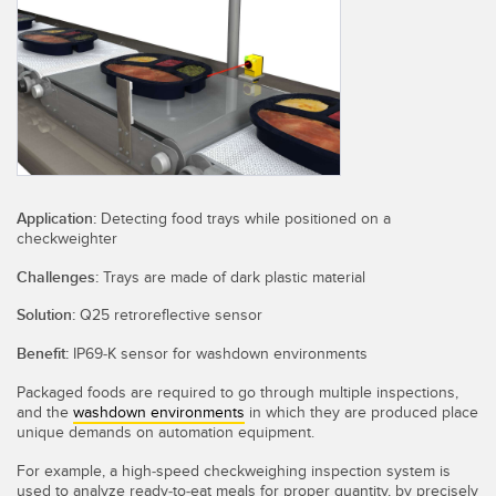
레이저 거리 측정
공장 커뮤니케이션
측정 어레이
부품, 정비 또는 팔레트 픽업 요청
3D 비행 시간(ToF)
선행 에지 감지
레이더 센서
원격 모니터링
초음파 센서
예측 및 예방적 유지보수용 상태 모니터링
Application:
Detecting food trays while positioned on a
광섬유 증폭기
예측 유지보수
checkweighter
광섬유
예측 유지보수
Challenges:
Trays are made of dark plastic material
Solution:
Q25 retroreflective sensor
슬롯, 라벨, 영역 감지 센서
탱크 수위 모니터링
Benefit:
IP69-K sensor for washdown environments
등록 상표, 색상, 발광 센서
Packaged foods are required to go through multiple inspections,
Pick-to-Light 센서
and the
washdown environments
in which they are produced place
관련 링크
unique demands on automation equipment.
온도 및 진동 센서
세척
For example, a high-speed checkweighing inspection system is
used to analyze ready-to-eat meals for proper quantity, by precisely
Condition Monitoring Sensors