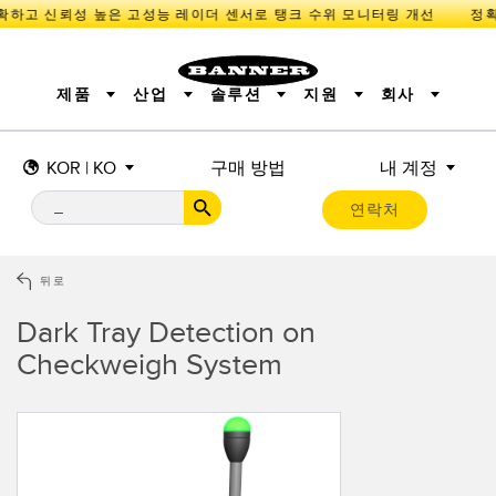
하고 신뢰성 높은 고성능 레이더 센서로 탱크 수위 모니터링 개선
제품
산업
솔루션
지원
회사
KOR | KO
구매 방법
내 계정
센서
IIOT 및 스마트 팩토리
측정 솔루션
조명 및 표시기
스마트 센서
연락처
기계 안전
장비 보호
산업용 무선
추적
PICK-TO-LIGHT
BARCODE & VISION
산업용 조명
상태 표시
REMOTE I/O
측정 및 검사
CONNECTIVITY
품질 관리
차량 감지
뒤로
MONITORING SOLUTIONS
PREDICTIVE MAINTENANCE
RADAR APPLICATIONS
Dark Tray Detection on
신제품
SNAP SIGNAL
액세서리
SOFTWARE
기술
Checkweigh System
IIOT 및 스마트 팩토리
Overall Equipment Effectiveness (OEE)
센서
광전 센서
기계 모니터링/전체 장비 효율성