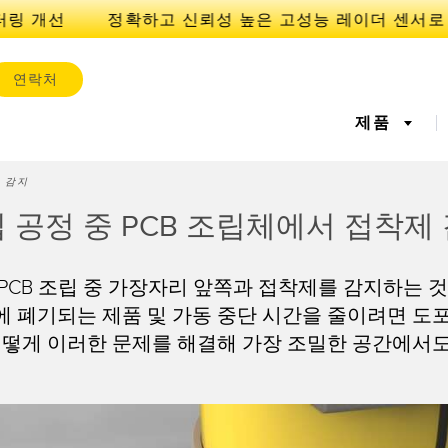
링 개선
연락처
제품
 감지
서
IOT 및 스마트 팩토리
 공정 중 PCB 조립체에서 접착제
센서
l Equipment
레이저 거리 측정
기계 모니터링/전체 장비 효
측정 어레
공장 커뮤
CB 조립 중 가장자리 앞쪽과 접착제를 감지하는 것
iveness (OEE)
율성
 센서
초음파 센서
광섬유 증
 폐기되는 제품 및 가동 중단 시간을 줄이려면 도
에지 감지
원격 모니터링
예측 및 
어떻게 이러한 문제를 해결해 가장 조밀한 공간에서도
라벨, 영역 감지 센서
등록 상표, 색상, 발광 센서
Pick-to-L
상태 모니
ion Monitoring
Wireless Condition
Vibration 
유지보수
탱크 수위 모니터링
s
Monitoring Sensors