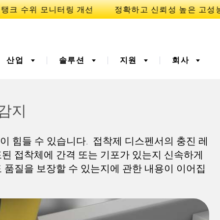
산업
솔루션
지원
회사
 감지
이
니케이션
3D 비행 시간(ToF)
부품, 정비 또는 팔레트 픽
이 힘들 수 있습니다. 접착제 디스펜서의 충진 레
업 요청
폭기
광섬유
포된 접착체에 간격 또는 기포가 있는지 신속하게
예방적 유지보수용
예측 유지보수
 품질을 보장할 수 있는지에 관한 내용이 이어집
ight 센서
온도 및 진동 센서
터링
Sensors