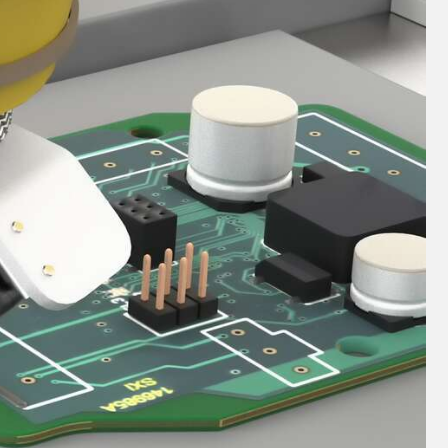
TECHNOLOGY
Software
IO-Link 지원 센서