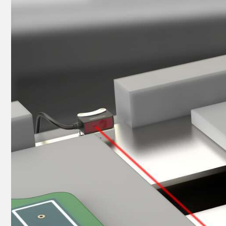
REMOTE I/O
상태 표시
관련
ACC
CONNECTIVITY
측정 및 검사
세척
액세
MONITORING SOLUTIONS
품질 관리
IO-Lin
차량 감지
컨버터
신제품
PREDICTIVE MAINTENANCE
코드셋
SNAP SIGNAL
RADAR APPLICATIONS
액세서리
SOFTWARE
기술