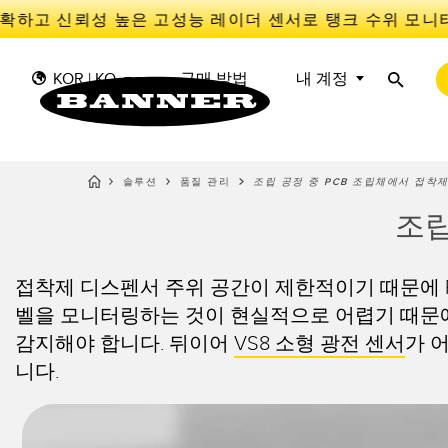
하고 신뢰성 높은 고성능 레이더 센서로 탱크 수위 모니터
KOR | KO
구매 방법
내 계정
솔루션
품질 관리
조립 공정 중 PCB 조립체에서 접착제
센
I
조립
센서
IIOT 및 스마트 팩토리
측정 솔루션
스마트 센서
광전 
Overal
접착제 디스펜서 주위 공간이 제한적이기 때문에 P
Effect
조명 및 표시기
장비 보호
레이더
벨을 모니터링하는 것이 현실적으로 어렵기 때문에
선행 
기계 안전
추적
감지해야 합니다. 뒤이어
VS8 소형 광전 센서
가 
슬롯, 
니다.
산업용 무선
PICK-TO-LIGHT
Condit
예측 
Sensor
BARCODE & VISION
산업용 조명