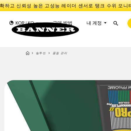
확하고 신뢰성 높은 고성능 레이더 센서로 탱크 수위 모니터
KOR | KO
구매 방법
내 계정
솔루션
품질 관리
센
I
센서
IIOT 및 스마트 팩토리
측정 솔루션
스마트 센서
광전 
Overal
Effect
조명 및 표시기
장비 보호
레이더
선행 
기계 안전
추적
슬롯, 
산업용 무선
PICK-TO-LIGHT
Condit
예측 
Sensor
BARCODE & VISION
산업용 조명