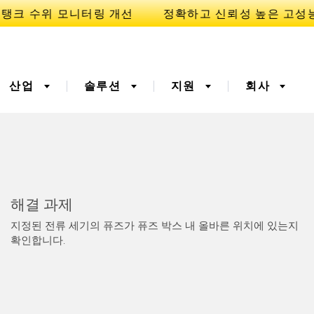
산업
솔루션
지원
회사
이
니케이션
3D 비행 시간(ToF)
부품, 정비 또는 팔레트 픽
해결 과제
업 요청
폭기
광섬유
지정된 전류 세기의 퓨즈가 퓨즈 박스 내 올바른 위치에 있는지
예방적 유지보수용
예측 유지보수
확인합니다.
ight 센서
온도 및 진동 센서
터링
Sensors