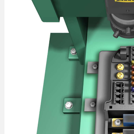
REMOTE I/O
상태 표시
관련
ACC
CONNECTIVITY
측정 및 검사
세척
액세
MONITORING SOLUTIONS
품질 관리
IO-Lin
차량 감지
컨버터
신제품
PREDICTIVE MAINTENANCE
코드셋
SNAP SIGNAL
RADAR APPLICATIONS
액세서리
SOFTWARE
기술