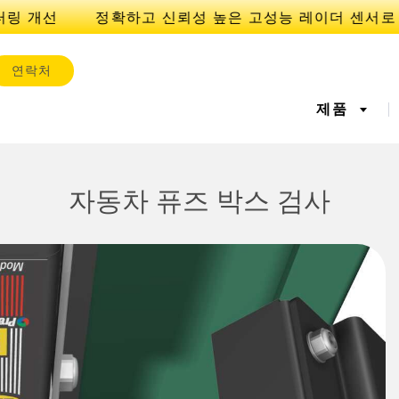
링 개선
연락처
제품
서
IOT 및 스마트 팩토리
자동차 퓨즈 박스 검사
센서
l Equipment
레이저 거리 측정
기계 모니터링/전체 장비 효
측정 어레
공장 커뮤
iveness (OEE)
율성
 센서
초음파 센서
광섬유 증
에지 감지
원격 모니터링
예측 및 
라벨, 영역 감지 센서
등록 상표, 색상, 발광 센서
Pick-to-L
상태 모니
ion Monitoring
Wireless Condition
Vibration 
유지보수
탱크 수위 모니터링
s
Monitoring Sensors