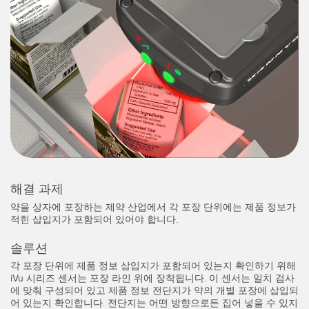
레이저 거리 측정
공장 커뮤니케이션
측정 어레이
부품, 정비 또는 팔레트 픽업 요청
3D 비행 시간(ToF)
선행 에지 감지
레이더 센서
원격 모니터링
초음파 센서
예측 및 예방적 유지보수용 상태 모니터링
광섬유 증폭기
예측 유지보수
광섬유
예측 유지보수
해결 과제
슬롯, 라벨, 영역 감지 센서
탱크 수위 모니터링
약을 상자에 포장하는 제약 산업에서 각 포장 단위에는 제품 정보가
적힌 삽입지가 포함되어 있어야 합니다.
등록 상표, 색상, 발광 센서
솔루션
Pick-to-Light 센서
관련 링크
각 포장 단위에 제품 정보 삽입지가 포함되어 있는지 확인하기 위해
iVu 시리즈 센서는 포장 라인 위에 장착됩니다. 이 센서는 일치 검사
온도 및 진동 센서
세척
에 맞춰 구성되어 있고 제품 정보 전단지가 약의 개별 포장에 삽입되
어 있는지 확인합니다. 전단지는 어떤 방향으로든 집어 넣을 수 있지
Condition Monitoring Sensors