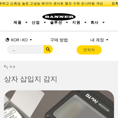
확하고 신뢰성 높은 고성능 레이더 센서로 탱크 수위 모니터링 개선
제품
산업
솔루션
지원
회사
KOR | KO
구매 방법
내 계정
센서
IIOT 및 스마트 팩토리
측정 솔루션
조명 및 표시기
스마트 센서
연락처
기계 안전
장비 보호
산업용 무선
추적
PICK-TO-LIGHT
BARCODE & VISION
산업용 조명
상태 표시
REMOTE I/O
측정 및 검사
CONNECTIVITY
품질 관리
차량 감지
뒤로
MONITORING SOLUTIONS
PREDICTIVE MAINTENANCE
RADAR APPLICATIONS
상자 삽입지 감지
신제품
SNAP SIGNAL
액세서리
SOFTWARE
기술
IIOT 및 스마트 팩토리
Overall Equipment Effectiveness (OEE)
센서
광전 센서
기계 모니터링/전체 장비 효율성