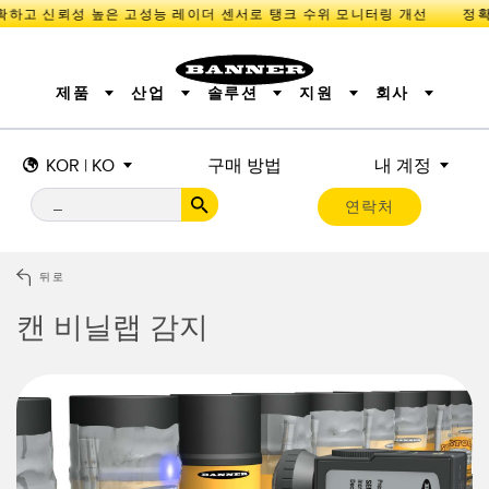
하고 신뢰성 높은 고성능 레이더 센서로 탱크 수위 모니터링 개선
제품
산업
솔루션
지원
회사
KOR | KO
구매 방법
내 계정
센서
IIOT 및 스마트 팩토리
측정 솔루션
조명 및 표시기
스마트 센서
연락처
기계 안전
장비 보호
산업용 무선
추적
PICK-TO-LIGHT
BARCODE & VISION
산업용 조명
상태 표시
REMOTE I/O
측정 및 검사
CONNECTIVITY
품질 관리
차량 감지
뒤로
MONITORING SOLUTIONS
PREDICTIVE MAINTENANCE
RADAR APPLICATIONS
캔 비닐랩 감지
신제품
SNAP SIGNAL
액세서리
SOFTWARE
기술
IIOT 및 스마트 팩토리
Overall Equipment Effectiveness (OEE)
센서
광전 센서
기계 모니터링/전체 장비 효율성