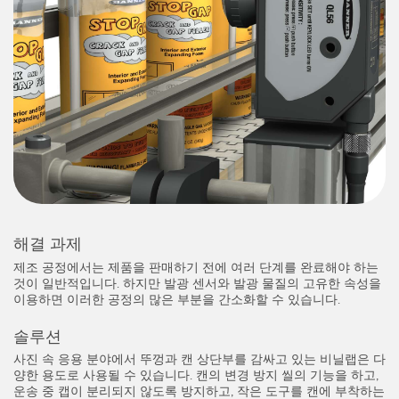
레이저 거리 측정
공장 커뮤니케이션
측정 어레이
부품, 정비 또는 팔레트 픽업 요청
3D 비행 시간(ToF)
선행 에지 감지
레이더 센서
원격 모니터링
초음파 센서
예측 및 예방적 유지보수용 상태 모니터링
광섬유 증폭기
예측 유지보수
광섬유
예측 유지보수
해결 과제
슬롯, 라벨, 영역 감지 센서
탱크 수위 모니터링
제조 공정에서는 제품을 판매하기 전에 여러 단계를 완료해야 하는
것이 일반적입니다. 하지만 발광 센서와 발광 물질의 고유한 속성을
등록 상표, 색상, 발광 센서
이용하면 이러한 공정의 많은 부분을 간소화할 수 있습니다.
Pick-to-Light 센서
관련 링크
솔루션
사진 속 응용 분야에서 뚜껑과 캔 상단부를 감싸고 있는 비닐랩은 다
온도 및 진동 센서
세척
양한 용도로 사용될 수 있습니다. 캔의 변경 방지 씰의 기능을 하고,
운송 중 캡이 분리되지 않도록 방지하고, 작은 도구를 캔에 부착하는
Condition Monitoring Sensors