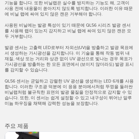
기능을 합니다. 또한 비닐랩은 실수를 방지하는 기능도 해, 고객이
IO-Link
사용 전에 내용물이 쏟아지지 않도록 방지합니다. 이러한 이유 때문
Wireless Condition Monitoring Sensors
에 비닐 랩에 싸여 있지 않은 캔은 거부해야 합니다.
Vibration Sensors
사용된 비닐에는 발광 특성이 있기 때문에 QL56 시리즈 발광 센서
를 사용해 랩이 있는지 감지하고 비닐 랩에 싸여 있지 않은 캔은 모
두 거부합니다.
발광 센서는 고출력 LED로부터 자외선(UV)을 방출하고 발광 목표에
ACCESSORIES
서 생성하는 가시광선을 감지합니다. 이 기술을 통해 작동 범위 내
재질, 색상 또는 거리와 상관 없이 UV 광선으로 빛나는 경우 목표가
액세서리
가시광선을 방출하는 한 모든 표면에서 (보이지 않더라도) 발광 표시
를 감지할 수 있습니다.
컨버터
QL56 센서는 균일하고 강렬한 UV 광선을 생성하는 LED 6개를 사용
코드셋
합니다. 이러한 구조광 덕분에 이 응용 분야에서처럼 뚜껑을 둘러싼
비닐랩처럼 불규칙한 표면의 발광 물질을 안정적으로 감지할 수 있
습니다. 또한, 이 센서는 쉽게 설정할 수 있고 내구성이 뛰어난 알루
미늄 하우징을 채택해 강력한 성능을 보장합니다.
소프트웨어
Banner Measurement Sensor Software
주요 제품
센서 GUI 소프트웨어