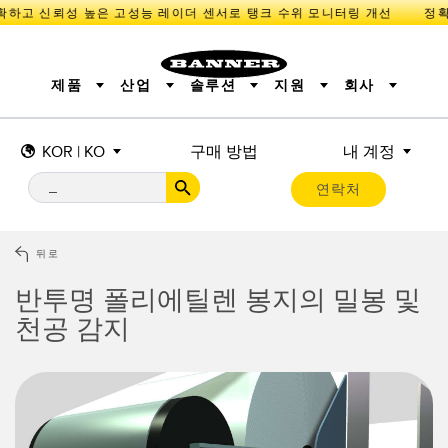
확하고 신뢰성 높은 고성능 레이더 센서로 탱크 수위 모니터링 개선
제품
산업
솔루션
지원
회사
KOR | KO
구매 방법
내 계정
센서
IIOT 및 스마트 팩토리
측정 솔루션
조명 및 표시기
스마트 센서
연락처
기계 안전
장비 보호
산업용 무선
추적
PICK-TO-LIGHT
BARCODE & VISION
산업용 조명
상태 표시
REMOTE I/O
측정 및 검사
CONNECTIVITY
품질 관리
차량 감지
뒤로
MONITORING SOLUTIONS
PREDICTIVE MAINTENANCE
RADAR APPLICATIONS
반투명 폴리에틸렌 봉지의 밀봉 및
신제품
SNAP SIGNAL
액세서리
SOFTWARE
기술
천공 감지
IIOT 및 스마트 팩토리
Overall Equipment Effectiveness (OEE)
센서
광전 센서
기계 모니터링/전체 장비 효율성