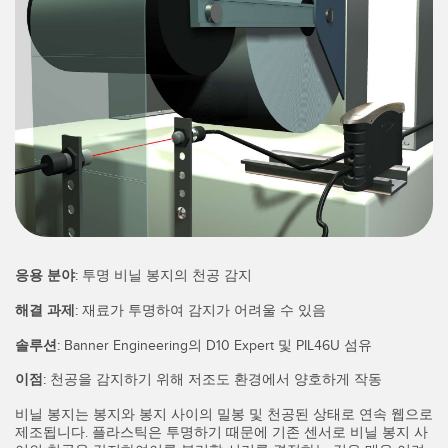
레이저 거리 측정
공장 커뮤니케이션
측정 어레이
부품, 정비 또는 팔레트 픽업 요청
3D 비행 시간(ToF)
선행 에지 감지
레이더 센서
원격 모니터링
초음파 센서
예측 및 예방적 유지보수용 상태 모니터링
광섬유 증폭기
예측 유지보수
광섬유
예측 유지보수
응용 분야:
투명 비닐 봉지의 천공 감지
슬롯, 라벨, 영역 감지 센서
탱크 수위 모니터링
해결 과제:
재료가 투명하여 감지가 어려울 수 있음
등록 상표, 색상, 발광 센서
솔루션:
Banner Engineering의 D10 Expert 및 PIL46U 섬유
Pick-to-Light 센서
관련 링크
이점:
천공을 감지하기 위해 저조도 환경에서 양호하게 작동
온도 및 진동 센서
비닐 봉지는 봉지와 봉지 사이의 밀봉 및 천공된 상태로 연속 웹으로
세척
제조됩니다. 플라스틱은 투명하기 때문에 기존 센서로 비닐 봉지 사
Condition Monitoring Sensors