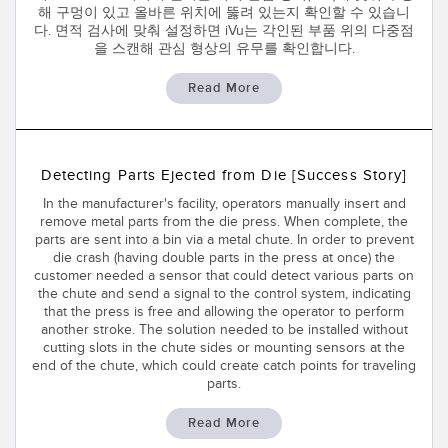
해 구멍이 있고 올바른 위치에 뚫려 있는지 확인할 수 있습니
TECHNOLOGY
다. 면적 검사에 맞춰 설정하면 iVu는 각인된 부품 위의 다중점
을 스캔해 관심 형상의 유무를 확인합니다.
IO-Link 지원 센서
Read More
Detecting Parts Ejected from Die [Success Story]
In the manufacturer's facility, operators manually insert and
remove metal parts from the die press. When complete, the
parts are sent into a bin via a metal chute. In order to prevent
die crash (having double parts in the press at once) the
customer needed a sensor that could detect various parts on
the chute and send a signal to the control system, indicating
that the press is free and allowing the operator to perform
another stroke. The solution needed to be installed without
cutting slots in the chute sides or mounting sensors at the
end of the chute, which could create catch points for traveling
parts.
Read More