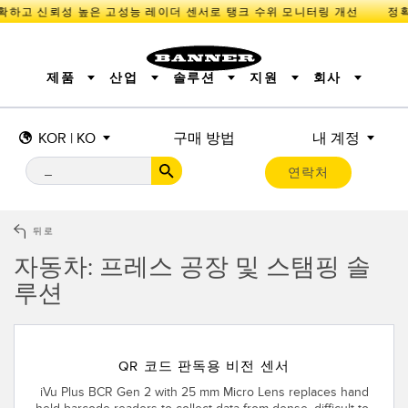
하고 신뢰성 높은 고성능 레이더 센서로 탱크 수위 모니터링 개선
제품
산업
솔루션
지원
회사
KOR | KO
구매 방법
내 계정
센서
IIOT 및 스마트 팩토리
측정 솔루션
조명 및 표시기
스마트 센서
연락처
기계 안전
장비 보호
산업용 무선
추적
PICK-TO-LIGHT
BARCODE & VISION
산업용 조명
상태 표시
REMOTE I/O
측정 및 검사
CONNECTIVITY
품질 관리
차량 감지
뒤로
MONITORING SOLUTIONS
PREDICTIVE MAINTENANCE
RADAR APPLICATIONS
자동차: 프레스 공장 및 스탬핑 솔
신제품
SNAP SIGNAL
액세서리
루션
SOFTWARE
기술
IIOT 및 스마트 팩토리
Overall Equipment Effectiveness (OEE)
센서
QR 코드 판독용 비전 센서
광전 센서
기계 모니터링/전체 장비 효율성
iVu Plus BCR Gen 2 with 25 mm Micro Lens replaces hand