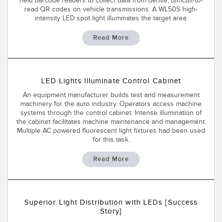
held barcode readers to collect data from dense, difficult-to-
레이저 거리 측정
공장 커뮤니케이션
read QR codes on vehicle transmissions. A WL50S high-
intensity LED spot light illuminates the target area.
측정 어레이
부품, 정비 또는 팔레트 픽업 요청
Read More
3D 비행 시간(ToF)
선행 에지 감지
레이더 센서
원격 모니터링
LED Lights Illuminate Control Cabinet
초음파 센서
예측 및 예방적 유지보수용 상태 모니터링
An equipment manufacturer builds test and measurement
광섬유 증폭기
예측 유지보수
machinery for the auto industry. Operators access machine
systems through the control cabinet. Intense illumination of
the cabinet facilitates machine maintenance and management.
광섬유
예측 유지보수
Multiple AC powered fluorescent light fixtures had been used
for this task.
슬롯, 라벨, 영역 감지 센서
탱크 수위 모니터링
Read More
등록 상표, 색상, 발광 센서
Pick-to-Light 센서
관련 링크
온도 및 진동 센서
Superior Light Distribution with LEDs [Success
세척
Story]
Condition Monitoring Sensors