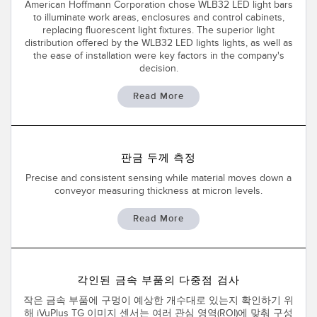
American Hoffmann Corporation chose WLB32 LED light bars
IO-Link
to illuminate work areas, enclosures and control cabinets,
Wireless Condition Monitoring Sensors
replacing fluorescent light fixtures. The superior light
distribution offered by the WLB32 LED lights lights, as well as
Vibration Sensors
the ease of installation were key factors in the company's
decision.
Read More
ACCESSORIES
액세서리
판금 두께 측정
컨버터
Precise and consistent sensing while material moves down a
conveyor measuring thickness at micron levels.
코드셋
Read More
소프트웨어
Banner Measurement Sensor Software
각인된 금속 부품의 다중점 검사
센서 GUI 소프트웨어
작은 금속 부품에 구멍이 예상한 개수대로 있는지 확인하기 위
해 iVuPlus TG 이미지 센서는 여러 관심 영역(ROI)에 맞춰 구성