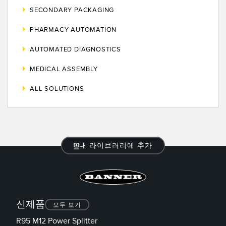
레이저 거리 측정
공장 커뮤니케이션
SECONDARY PACKAGING
측정 어레이
부품, 정비 또는 팔레트 픽업 요청
PHARMACY AUTOMATION
3D 비행 시간(ToF)
선행 에지 감지
AUTOMATED DIAGNOSTICS
레이더 센서
원격 모니터링
MEDICAL ASSEMBLY
초음파 센서
예측 및 예방적 유지보수용 상태 모니터링
ALL SOLUTIONS
광섬유 증폭기
예측 유지보수
광섬유
예측 유지보수
슬롯, 라벨, 영역 감지 센서
탱크 수위 모니터링
내 라이브러리에 추가
등록 상표, 색상, 발광 센서
Pick-to-Light 센서
관련 링크
신제품
온도 및 진동 센서
모두 보기
세척
R95 M12 Power Splitter
Condition Monitoring Sensors