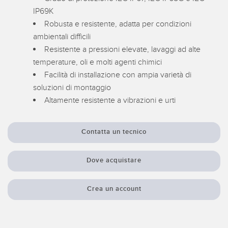
SOFTWARE
IP69K
Robusta e resistente, adatta per condizioni
Software di configurazione dei sensori wireless
ambientali difficili
Resistente a pressioni elevate, lavaggi ad alte
Software interfaccia utente sensore
temperature, oli e molti agenti chimici
Software per sensori di misura Banner
Facilità di installazione con ampia varietà di
soluzioni di montaggio
TECNOLOGIA
Altamente resistente a vibrazioni e urti
Sensori con IO-Link
Contatta un tecnico
Dove acquistare
Crea un account