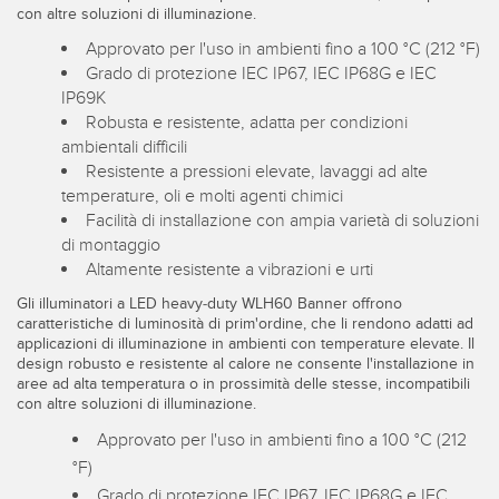
Sensori Pick-to-Light
con altre soluzioni di illuminazione.
Approvato per l'uso in ambienti fino a 100 °C (212 °F)
Sensori di temperatura
Grado di protezione IEC IP67, IEC IP68G e IEC
LINK CORRELATI
Sensori multiraggio e sensori a raggio ampio
IP69K
Robusta e resistente, adatta per condizioni
Lavaggio
Sensori di monitoraggio delle condizioni
ambientali difficili
Resistente a pressioni elevate, lavaggi ad alte
IO-Link
Sensori di monitoraggio delle condizioni wireless
temperature, oli e molti agenti chimici
Facilità di installazione con ampia varietà di soluzioni
Sensori di vibrazioni
di montaggio
Altamente resistente a vibrazioni e urti
Gli illuminatori a LED heavy-duty WLH60 Banner offrono
ACCESSORI
caratteristiche di luminosità di prim'ordine, che li rendono adatti ad
applicazioni di illuminazione in ambienti con temperature elevate. Il
ACCESSORI
design robusto e resistente al calore ne consente l'installazione in
aree ad alta temperatura o in prossimità delle stesse, incompatibili
con altre soluzioni di illuminazione.
Convertitori
Approvato per l'uso in ambienti fino a 100 °C (212
Set cavo
°F)
Grado di protezione IEC IP67, IEC IP68G e IEC