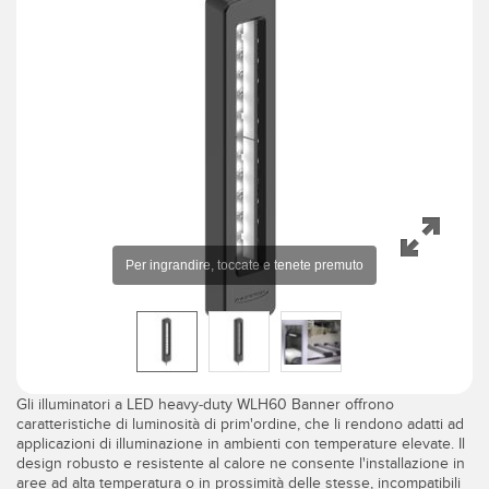
IIOT E LA FABBRICA
SENSORI
INTELLIGENTE
Sensori fotoelettrici
Protocolli di comunicazione industriali
Laser per misurazione di distanza
Manutenzione predittiva
Barriere di misura
Manutenzione predittiva
3D Time-of-Flight
Monitoraggio delle condizioni: manutenzione predittiva e
preventiva
Sensori radar
Monitoraggio remoto
Sensori a ultrasuoni
Monitoraggio/efficacia complessiva dei macchinari
Amplificatori a fibra ottica
Overall Equipment Effectiveness (OEE)
Fibra ottica
Richiesta di componenti, servizi o prelievo di pallet
Gli illuminatori a LED heavy-duty WLH60 Banner offrono
Sensori a forcella e di etichette
caratteristiche di luminosità di prim'ordine, che li rendono adatti ad
Rilevamento del bordo iniziale
applicazioni di illuminazione in ambienti con temperature elevate. Il
Sensori di luminescenza, colori e tacche di registro
design robusto e resistente al calore ne consente l'installazione in
Monitoraggio del livello di un serbatoio
aree ad alta temperatura o in prossimità delle stesse, incompatibili