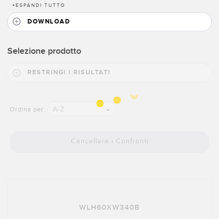
+
ESPANDI TUTTO
DOWNLOAD
Selezione prodotto
RESTRINGI I RISULTATI
A-Z
Ordina per:
Cancellare i Confronti
WLH60XW340B