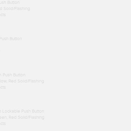
ush Button
ed Solid/Flashing
acts
Push Button
D
m Push Button
llow, Red Solid/Flashing
acts
 Lockable Push Button
reen, Red Solid/Flashing
acts