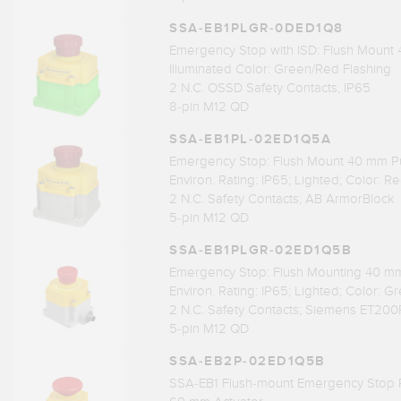
SSA-EB1PLGR-0DED1Q8
Emergency Stop with ISD: Flush Mount
Illuminated Color: Green/Red Flashing
2 N.C. OSSD Safety Contacts, IP65
8-pin M12 QD
SSA-EB1PL-02ED1Q5A
Emergency Stop: Flush Mount 40 mm P
Environ. Rating: IP65; Lighted; Color: R
2 N.C. Safety Contacts; AB ArmorBlock
5-pin M12 QD
SSA-EB1PLGR-02ED1Q5B
Emergency Stop: Flush Mounting 40 m
Environ. Rating: IP65; Lighted; Color: G
2 N.C. Safety Contacts; Siemens ET200
5-pin M12 QD
SSA-EB2P-02ED1Q5B
SSA-EB1 Flush-mount Emergency Stop 