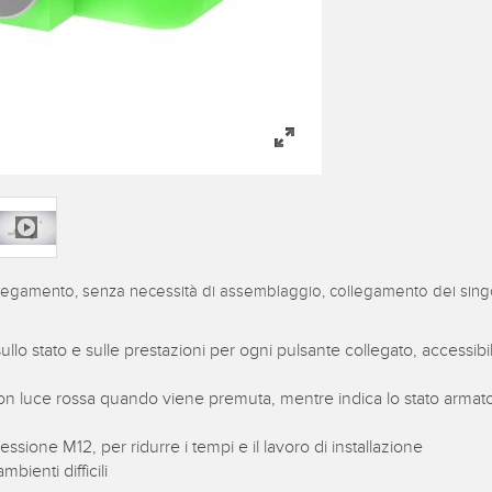
llegamento, senza necessità di assemblaggio, collegamento dei singol
i sullo stato e sulle prestazioni per ogni pulsante collegato, accessi
on luce rossa quando viene premuta, mentre indica lo stato armat
one M12, per ridurre i tempi e il lavoro di installazione
ienti difficili