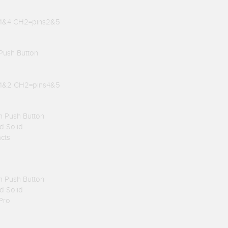
s1&4 CH2=pins2&5
Push Button
s1&2 CH2=pins4&5
m Push Button
ed Solid
acts
m Push Button
ed Solid
Pro