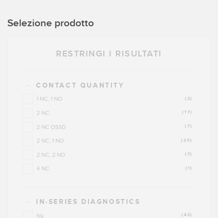
Selezione prodotto
RESTRINGI I RISULTATI
CONTACT QUANTITY
1 NC, 1 NO
(2)
2 NC
(17)
2 NC OSSD
(7)
2 NC, 1 NO
(20)
2 NC, 2 NO
(3)
4 NC
(1)
IN-SERIES DIAGNOSTICS
No
(42)