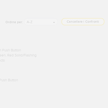
Cancellare i Confronti
A-Z
Ordina per:
m Push Button
reen, Red Solid/Flashing
acts
Push Button