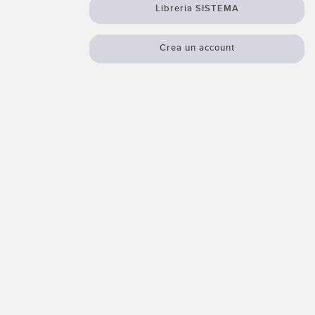
izioni wireless
Libreria SISTEMA
Crea un account
TECNOLOGIA
i sensori
Sensori con IO-Link
ensore
a Banner