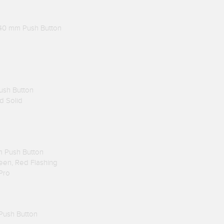
 40 mm Push Button
ush Button
ed Solid
m Push Button
reen, Red Flashing
Pro
Push Button